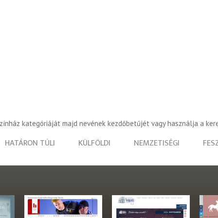
színház kategóriáját majd nevének kezdőbetűjét vagy használja a ker
HATÁRON TÚLI
KÜLFÖLDI
NEMZETISÉGI
FES