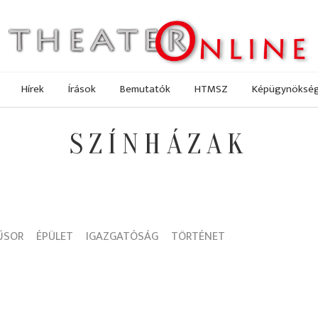
Hírek
Írások
Bemutatók
HTMSZ
Képügynöksé
SZÍNHÁZAK
ŰSOR
ÉPÜLET
IGAZGATÓSÁG
TÖRTÉNET