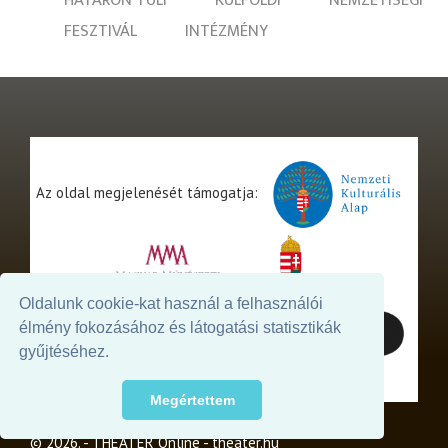
HATÁRON TÚLI
KÜLFÖLDI
NEMZETISÉGI
FESZTIVÁL
INTÉZMÉNY
Az oldal megjelenését támogatja:
Oldalunk cookie-kat használ a felhasználói
élmény fokozásához és látogatási statisztikák
gyűjtéséhez.
Megértettem
© 2026. - THEATER Online -
theater.hu