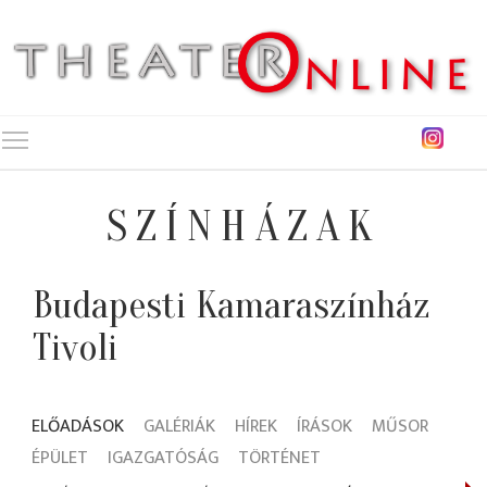
Toggle main menu visibility
SZÍNHÁZAK
Budapesti Kamaraszínház
Tivoli
ELŐADÁSOK
GALÉRIÁK
HÍREK
ÍRÁSOK
MŰSOR
ÉPÜLET
IGAZGATÓSÁG
TÖRTÉNET