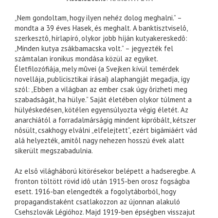
„Nem gondoltam, hogy ilyen nehéz dolog meghalni.” –
mondta a 39 éves Hasek, és meghalt. A banktisztviselô,
szerkesztô, hírlapíró, olykor jobb híján kutyakereskedô:
„Minden kutya zsákbamacska volt.” – jegyezték fel
számtalan ironikus mondása közül az egyiket.
Életfilozófiája, mely mûvei (a Svejken kívül temérdek
novellája, publicisztikai írásai) alaphangját megadja, így
szól: „Ebben a világban az ember csak úgy ôrizheti meg
szabadságát, ha hülye.” Saját életében olykor túlment a
hülyéskedésen, kötélen egyensúlyozta végig életét. Az
anarchiától a forradalmárságig mindent kipróbált, kétszer
nôsült, csakhogy elválni „elfelejtett”, ezért bigámiáért vád
alá helyezték, amitôl nagy nehezen hosszú évek alatt
sikerült megszabadulnia.
Az elsô világháború kitörésekor belépett a hadseregbe. A
fronton töltött rövid idô után 1915-ben orosz fogságba
esett. 1916-ban elengedték a fogolytáborból, hogy
propagandistaként csatlakozzon az újonnan alakuló
Csehszlovák Légióhoz. Majd 1919-ben épségben visszajut