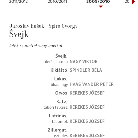
2011/2012
2010/2011
2009/2010
2008/
Jaroslav Hašek - Spiró György
Švejk
Játék szünettel vagy anélkül
Švejk
NAGY VIKTOR
derék katona
Kikiáltó
SPINDLER BÉLA
Lukas
HAÁS VANDER PÉTER
főhadnagy
Orvos
KEREKES JÓZSEF
Katz
KEREKES JÓZSEF
tábori lelkész
Latrinás
KEREKES JÓZSEF
tábornok
Zillergut
KEREKES JÓZSEF
ezredes