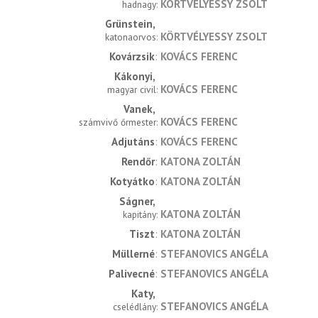
KÖRTVÉLYESSY ZSOLT
hadnagy
Grünstein
KÖRTVÉLYESSY ZSOLT
katonaorvos
Kovárzsik
KOVÁCS FERENC
Kákonyi
KOVÁCS FERENC
magyar civil
Vanek
KOVÁCS FERENC
számvivő őrmester
Adjutáns
KOVÁCS FERENC
Rendőr
KATONA ZOLTÁN
Kotyátko
KATONA ZOLTÁN
Ságner
KATONA ZOLTÁN
kapitány
Tiszt
KATONA ZOLTÁN
Müllerné
STEFANOVICS ANGÉLA
Palivecné
STEFANOVICS ANGÉLA
Katy
STEFANOVICS ANGÉLA
cselédlány