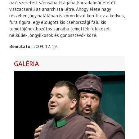
az ô szeretett városába, Prágába. Forradalmár életét
visszacseréli az anarchista létre. Ahogy élete nagy
részében, úgy halálában is körön kívül került ez a kedves,
fura figura: egy eldugott kis csehországi falu kis
temetôjének bozótos sarkába temették felekezet
nélküliek, öngyilkosok és gonosztevôk közé.
Bemutató
2009. 12. 19.
GALÉRIA