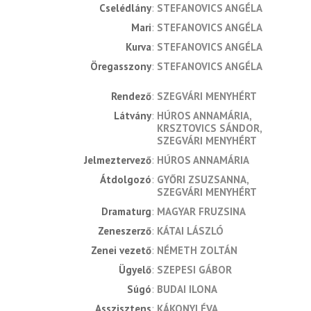
Cselédlány
STEFANOVICS ANGÉLA
Mari
STEFANOVICS ANGÉLA
Kurva
STEFANOVICS ANGÉLA
Öregasszony
STEFANOVICS ANGÉLA
rendező
SZEGVÁRI MENYHÉRT
látvány
HÚROS ANNAMÁRIA
KRSZTOVICS SÁNDOR
SZEGVÁRI MENYHÉRT
jelmeztervező
HÚROS ANNAMÁRIA
átdolgozó
GYŐRI ZSUZSANNA
SZEGVÁRI MENYHÉRT
dramaturg
MAGYAR FRUZSINA
zeneszerző
KÁTAI LÁSZLÓ
zenei vezető
NÉMETH ZOLTÁN
ügyelő
SZEPESI GÁBOR
súgó
BUDAI ILONA
asszisztens
KÁKONYI ÉVA