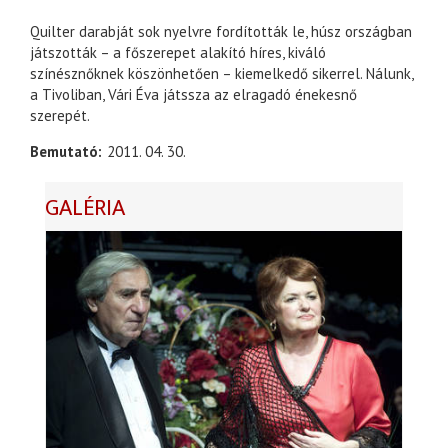
Quilter darabját sok nyelvre fordították le, húsz országban
játszották – a főszerepet alakító híres, kiváló
színésznőknek köszönhetően – kiemelkedő sikerrel. Nálunk,
a Tivoliban, Vári Éva játssza az elragadó énekesnő
szerepét.
Bemutató
2011. 04. 30.
GALÉRIA