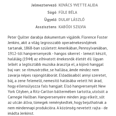
jelmeztervező
KOVÁCS YVETTE ALIDA
súgó
FÜLE BÉLA
ügyelő
DULAY LÁSZLÓ
asszisztens
KABÓDI SZILVIA
Peter Quilter darabja dokumentum vígjáték. Florence Foster
Jenkins, akit a világ legrosszabb operaénekesnőjének
tartanak, 1868-ban született Amerikában, Pennsylvaniában,
1912-től hangversenyezik - hangos sikerrel - lemezt készít,
haláláig (1944) az elhivatott énekesnők életét éli. Ugyan
lelkét a legtisztább muzsika árasztja el, a kijövő hanggal
baj van: se ritmusérzéke, se hallása, ámde mindez nem
zavarja népes rajongótáborát. Előadásaiból annyi szeretet,
báj, a zene felemelő, nemesítő hatásába vetett hit árad,
hogy ellensúlyozza fals hangjait. Első hangversenyét New
York Cityben, a Ritz-Carlton báltermében tartotta, utolsót a
Carnegie Hallban. Hangversenyeire minden jegy elkelt, sőt
az utcán állva, tömegek reménykedtek, hogy bejuthatnak a
nem mindennapi produkcióra. A közönség nevetett rajta - de
imádta Jenkinst.