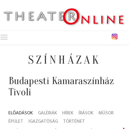
Toggle main menu visibility
SZÍNHÁZAK
Budapesti Kamaraszínház
Tivoli
ELŐADÁSOK
GALÉRIÁK
HÍREK
ÍRÁSOK
MŰSOR
ÉPÜLET
IGAZGATÓSÁG
TÖRTÉNET