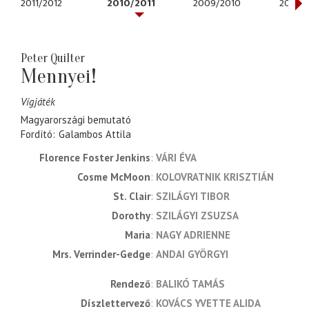
2011/2012
2010/2011
2009/2010
2008/
Peter Quilter
Mennyei!
Vígjáték
Magyarországi bemutató
Fordító
Galambos Attila
Florence Foster Jenkins
VÁRI ÉVA
Cosme McMoon
KOLOVRATNIK KRISZTIÁN
St. Clair
SZILÁGYI TIBOR
Dorothy
SZILÁGYI ZSUZSA
Maria
NAGY ADRIENNE
Mrs. Verrinder-Gedge
ANDAI GYÖRGYI
rendező
BALIKÓ TAMÁS
díszlettervező
KOVÁCS YVETTE ALIDA