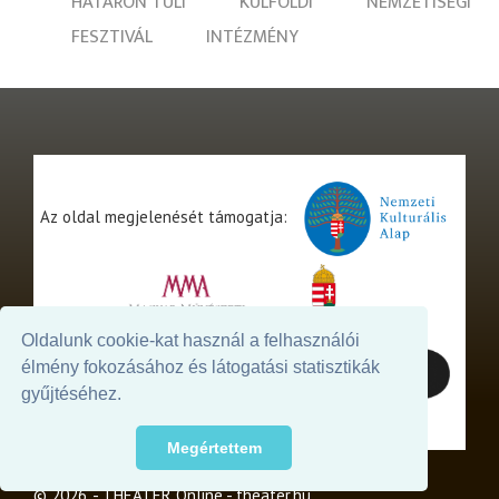
HATÁRON TÚLI
KÜLFÖLDI
NEMZETISÉGI
FESZTIVÁL
INTÉZMÉNY
Az oldal megjelenését támogatja:
Oldalunk cookie-kat használ a felhasználói
élmény fokozásához és látogatási statisztikák
gyűjtéséhez.
Megértettem
© 2026. - THEATER Online -
theater.hu