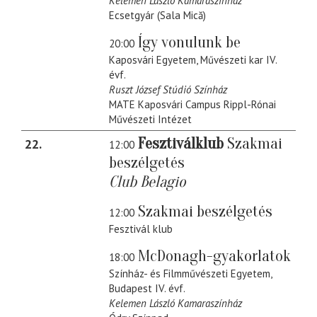
Kelemen László Kamaraszínház
Ecsetgyár (Sala Mică)
Így vonulunk be
20:00
Kaposvári Egyetem, Művészeti kar IV.
évf.
Ruszt József Stúdió Színház
MATE Kaposvári Campus Rippl-Rónai
Művészeti Intézet
Fesztiválklub
Szakmai
22
12:00
beszélgetés
Club Belagio
Szakmai beszélgetés
12:00
Fesztivál klub
McDonagh-gyakorlatok
18:00
Színház- és Filmművészeti Egyetem,
Budapest IV. évf.
Kelemen László Kamaraszínház