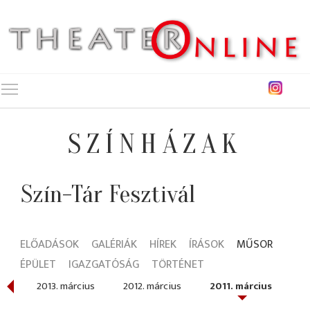
Toggle main menu visibility
SZÍNHÁZAK
Szín-Tár Fesztivál
ELŐADÁSOK
GALÉRIÁK
HÍREK
ÍRÁSOK
MŰSOR
ÉPÜLET
IGAZGATÓSÁG
TÖRTÉNET
ius
2013. március
2012. március
2011. március