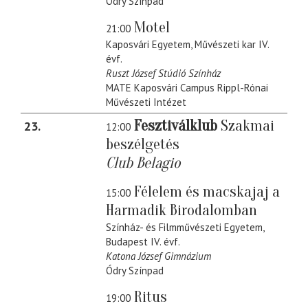
Ódry Színpad
Motel
21:00
Kaposvári Egyetem, Művészeti kar IV.
évf.
Ruszt József Stúdió Színház
MATE Kaposvári Campus Rippl-Rónai
Művészeti Intézet
Fesztiválklub
Szakmai
23
12:00
beszélgetés
Club Belagio
Félelem és macskajaj a
15:00
Harmadik Birodalomban
Színház- és Filmművészeti Egyetem,
Budapest IV. évf.
Katona József Gimnázium
Ódry Színpad
Ritus
19:00