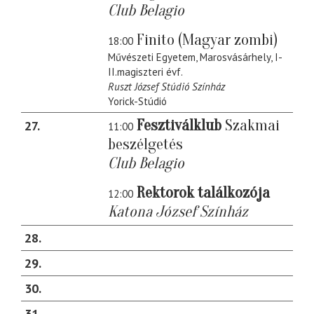
Club Belagio
Finito (Magyar zombi)
18:00
Művészeti Egyetem, Marosvásárhely, I-
II.magiszteri évf.
Ruszt József Stúdió Színház
Yorick-Stúdió
Fesztiválklub
Szakmai
27
11:00
beszélgetés
Club Belagio
Rektorok találkozója
12:00
Katona József Színház
28
29
30
31