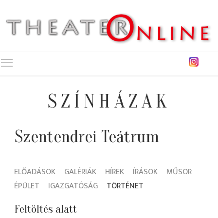
Toggle main menu visibility
SZÍNHÁZAK
Szentendrei Teátrum
ELŐADÁSOK
GALÉRIÁK
HÍREK
ÍRÁSOK
MŰSOR
ÉPÜLET
IGAZGATÓSÁG
TÖRTÉNET
Feltöltés alatt