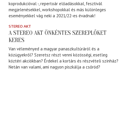
koprodukcióval -, repertoár előadásokkal, fesztivál
megjelenésekkel, workshopokkal és más különleges
eseményekkel vág neki a 2021/22-es évadnak!
STEREO AKT
A STEREO AKT ÖNKÉNTES SZEREPLŐKET
KERES
Van véleményed a magyar panaszkultúráról és a
közügyekről? Szeretsz részt venni közösségi, esetleg
köztéri akciókban? Érdekel a kortárs és részvételi színház?
Netán van valami, ami nagyon piszkálja a csőröd?