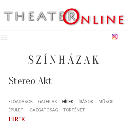
Toggle main menu visibility
SZÍNHÁZAK
Stereo Akt
ELŐADÁSOK
GALÉRIÁK
HÍREK
ÍRÁSOK
MŰSOR
ÉPÜLET
IGAZGATÓSÁG
TÖRTÉNET
HÍREK