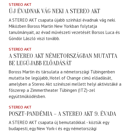
STEREO AKT
ÚJ ÉVADNAK VÁG NEKI A STEREO AKT
A STEREO AKT csapata újabb színházi évadnak vág neki.
Miközben Boross Martin New Yorkban folytatja
tanulmányait, az évad művészeti vezetését Borsos Luca és
Göndör László viszi tovább.
STEREO AKT
A STEREO AKT NÉMETORSZÁGBAN MUTATTA
BE LEGÚJABB ELŐADÁSÁT
Boross Martin és társulata a németországi Tübingenben
mutatta be legújabb, Hotel of Change című előadását,
amelyben a Stereo Akt színészei mellett helyi aktivistáké a
főszerep a Zimmertheater Tübingen (ITZ)-zel
együttműködésben.
STEREO AKT
POSZT-PANDÉMIA – A STEREO AKT 9. ÉVADA
A STEREO AKT csapata új bemutatókkal - köztük egy
budapesti, egy New York-i és egy németországi