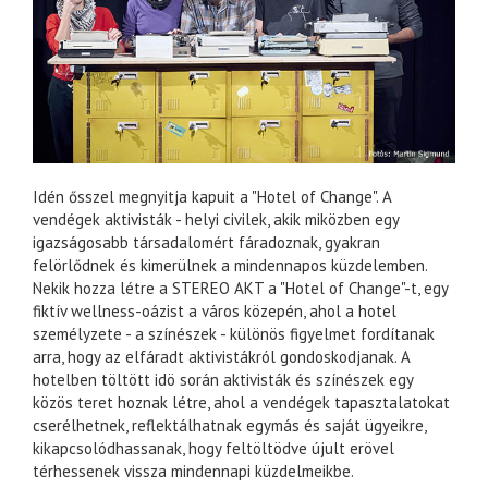
Idén ősszel megnyitja kapuit a "Hotel of Change". A
vendégek aktivisták - helyi civilek, akik miközben egy
igazságosabb társadalomért fáradoznak, gyakran
felörlődnek és kimerülnek a mindennapos küzdelemben.
Nekik hozza létre a STEREO AKT a "Hotel of Change"-t, egy
fiktív wellness-oázist a város közepén, ahol a hotel
személyzete - a színészek - különös figyelmet fordítanak
arra, hogy az elfáradt aktivistákról gondoskodjanak. A
hotelben töltött idö során aktivisták és színészek egy
közös teret hoznak létre, ahol a vendégek tapasztalatokat
cserélhetnek, reflektálhatnak egymás és saját ügyeikre,
kikapcsolódhassanak, hogy feltöltödve újult erövel
térhessenek vissza mindennapi küzdelmeikbe.