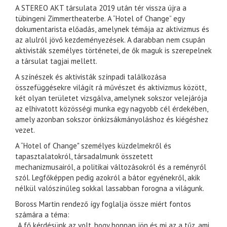
A STEREO AKT társulata 2019 után tér vissza újra a
tübingeni Zimmertheaterbe. A “Hotel of Change” egy
dokumentarista előadás, amelynek témája az aktivizmus és
az alulról jövő kezdeményezések. A darabban nem csupán
aktivisták személyes történetei, de ők maguk is szerepelnek
a társulat tagjai mellett.
A színészek és aktivisták színpadi találkozása
összefüggésekre világít rá művészet és aktivizmus között,
két olyan területet vizsgálva, amelynek sokszor velejárója
az elhivatott közösségi munka egy nagyobb cél érdekében,
amely azonban sokszor önkizsákmányoláshoz és kiégéshez
vezet.
A “Hotel of Change" személyes küzdelmekről és
tapasztalatokról, társadalmunk összetett
mechanizmusairól, a politikai változásokról és a reményről
szól. Legfőképpen pedig azokról a bátor egyénekről, akik
nélkül valószínűleg sokkal lassabban forogna a világunk.
Boross Martin rendező így foglalja össze miért fontos
számára a téma:
„A fő kérdésünk az volt, hogy honnan jön és mi az a tűz, ami