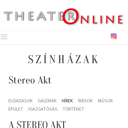
Toggle main menu visibility
SZÍNHÁZAK
Stereo Akt
ELŐADÁSOK
GALÉRIÁK
HÍREK
ÍRÁSOK
MŰSOR
ÉPÜLET
IGAZGATÓSÁG
TÖRTÉNET
A STEREO AKT