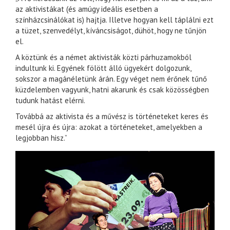
az aktivistákat (és amúgy ideális esetben a
színházcsinálókat is) hajtja. Illetve hogyan kell táplálni ezt
a tüzet, szenvedélyt, kíváncsiságot, dühöt, hogy ne tűnjön
el.
A köztünk és a német aktivisták közti párhuzamokból
indultunk ki. Egyének fölött álló ügyekért dolgozunk,
sokszor a magánéletünk árán. Egy véget nem érőnek tűnő
küzdelemben vagyunk, hatni akarunk és csak közösségben
tudunk hatást elérni.
Továbbá az aktivista és a művész is történeteket keres és
mesél újra és újra: azokat a történeteket, amelyekben a
legjobban hisz.”