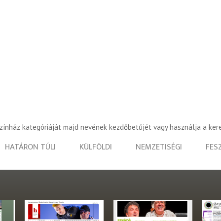
színház kategóriáját majd nevének kezdőbetűjét vagy használja a ker
HATÁRON TÚLI
KÜLFÖLDI
NEMZETISÉGI
FES