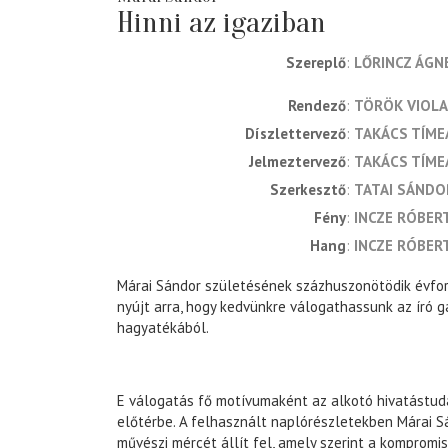
Hinni az igaziban
Szereplő
LŐRINCZ ÁGN
rendező
TÖRÖK VIOLA
díszlettervező
TAKÁCS TÍME
jelmeztervező
TAKÁCS TÍME
szerkesztő
TATAI SÁNDO
fény
INCZE RÓBER
hang
INCZE RÓBER
Márai Sándor születésének százhuszonötödik évfo
nyújt arra, hogy kedvünkre válogathassunk az író g
hagyatékából.
E válogatás fő motívumaként az alkotó hivatástuda
előtérbe. A felhasznált naplórészletekben Márai S
művészi mércét állít fel, amely szerint a komprom