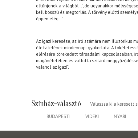
eltűnjenek a világból…”, de ugyanakkor mélységes
kell bosszú és megtorlás. A törvény előtti személ
éppen elég…”.
Az igazi keresése, az író számára nem illuzórikus 
életvitelének mindennapi gyakorlata. A tökéletessé
elérésére törekedett társadalmi kapcsolataiban, ír
magánéletében és vallotta szilárd meggyőződéssel:
valahol az igazi”.
Színház-választó
Válassza ki a keresett 
BUDAPESTI
VIDÉKI
NYÁRI