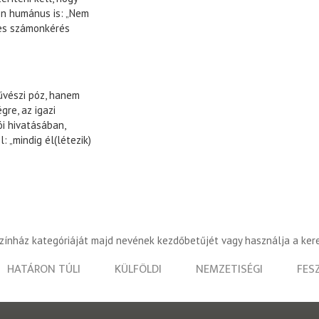
en humánus is: „Nem
yes számonkérés
művészi póz, hanem
gre, az igazi
ói hivatásában,
 „mindig él(létezik)
színház kategóriáját majd nevének kezdőbetűjét vagy használja a ker
HATÁRON TÚLI
KÜLFÖLDI
NEMZETISÉGI
FES