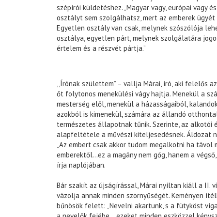
szépírói küldetéshez. „Magyar vagy, európai vagy és
osztályt sem szolgálhatsz, mert az emberek ügyét 
Egyetlen osztály van csak, melynek szószólója leh
osztálya, egyetlen párt, melynek szolgálatára jogo
értelem és a részvét pártja.”
,,Írónak születtem” – vallja Márai, író, aki felelős 
őt folytonos menekülési vágy hajtja. Menekül a szá
mesterség elől, menekül a házasságaiból, kalando
azokból is kimenekül, számára az állandó otthont
természetes állapotnak tűnik. Szerinte, az alkotói
alapfeltétele a művészi kiteljesedésnek. Áldozat n
„Az embert csak akkor tudom megalkotni ha távol
emberektől…ez a magány nem gőg, hanem a végső, 
írja naplójában.
Bár szakít az újságírással, Márai nyíltan kiáll a II. 
vázolja annak minden szörnyűségét. Keményen ítél
bűnösök felett: „Nevelni akartunk, s a fütyköst ví
a nevelők fejébe… ezeket minden eszközzel kénysze