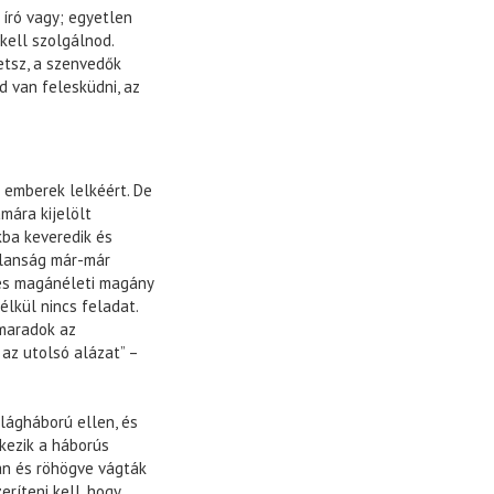
 író vagy; egyetlen
kell szolgálnod.
etsz, a szenvedők
d van felesküdni, az
az emberek lelkéért. De
mára kijelölt
kba keveredik és
alanság már-már
 és magánéleti magány
élkül nincs feladat.
 maradok az
az utolsó alázat” –
világháború ellen, és
kezik a háborús
gan és röhögve vágták
ríteni kell, hogy