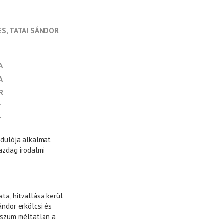
ES
TATAI SÁNDOR
A
A
R
T
T
rdulója alkalmat
azdag irodalmi
ta, hitvallása kerül
ándor erkölcsi és
isszum méltatlan a