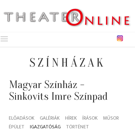
Toggle main menu visibility
SZÍNHÁZAK
Magyar Színház -
Sinkovits Imre Színpad
ELŐADÁSOK
GALÉRIÁK
HÍREK
ÍRÁSOK
MŰSOR
ÉPÜLET
IGAZGATÓSÁG
TÖRTÉNET