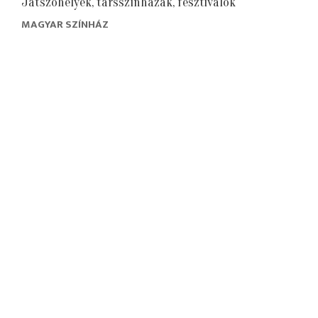
Játszóhelyek, társszínházak, fesztiválok
MAGYAR SZÍNHÁZ