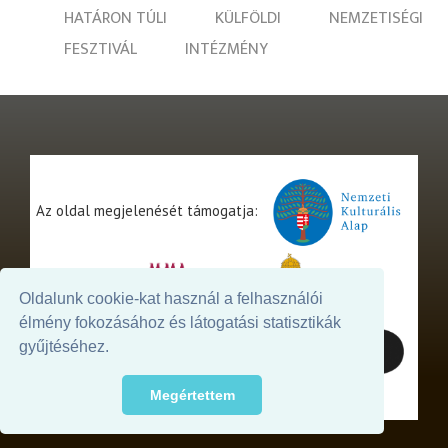
HATÁRON TÚLI
KÜLFÖLDI
NEMZETISÉGI
FESZTIVÁL
INTÉZMÉNY
Az oldal megjelenését támogatja:
Oldalunk cookie-kat használ a felhasználói
élmény fokozásához és látogatási statisztikák
gyűjtéséhez.
Megértettem