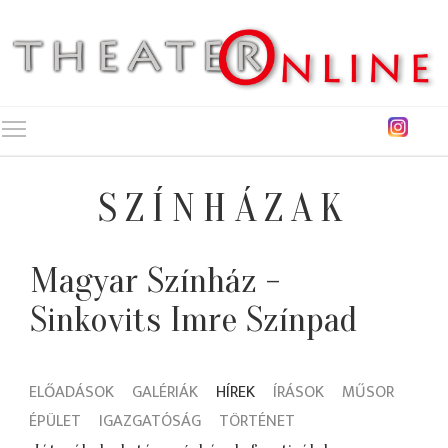
Toggle main menu visibility
SZÍNHÁZAK
Magyar Színház -
Sinkovits Imre Színpad
ELŐADÁSOK
GALÉRIÁK
HÍREK
ÍRÁSOK
MŰSOR
ÉPÜLET
IGAZGATÓSÁG
TÖRTÉNET