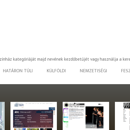
színház kategóriáját majd nevének kezdőbetűjét vagy használja a ker
HATÁRON TÚLI
KÜLFÖLDI
NEMZETISÉGI
FES