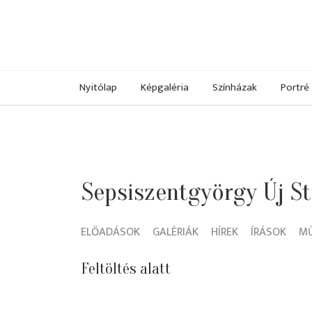
Nyitólap
Képgaléria
Színházak
Portré
Sepsiszentgyörgy Új S
ELŐADÁSOK
GALÉRIÁK
HÍREK
ÍRÁSOK
M
Feltöltés alatt