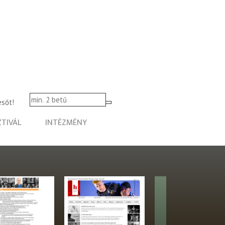
esőt!
ZTIVÁL
INTÉZMÉNY