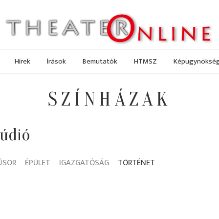
Hírek
Írások
Bemutatók
HTMSZ
Képügynöksé
SZÍNHÁZAK
túdió
ŰSOR
ÉPÜLET
IGAZGATÓSÁG
TÖRTÉNET