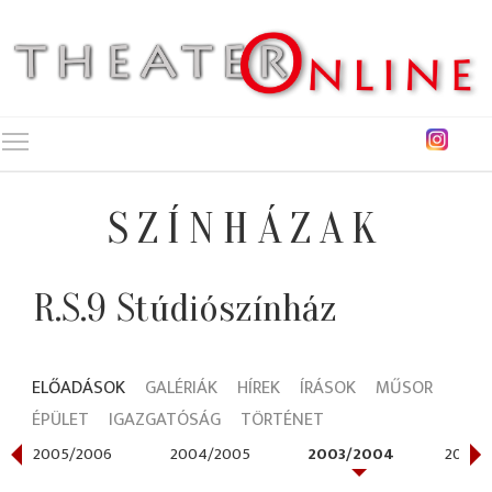
Toggle main menu visibility
SZÍNHÁZAK
R.S.9 Stúdiószínház
ELŐADÁSOK
GALÉRIÁK
HÍREK
ÍRÁSOK
MŰSOR
ÉPÜLET
IGAZGATÓSÁG
TÖRTÉNET
2005/2006
2004/2005
2003/2004
2002/