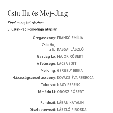
Csiu Hu és Mej-Jing
Kínai mese, két részben
Si Csün-Pao komédiája alapján
Öregasszony
FRANKÓ EMÍLIA
Csiu Hu
KASSAI LÁSZLÓ
a fia
Gazdag Lo
MAJOR RÓBERT
A felesége
LACZA EDIT
Mej-Jing
GERGELY ERIKA
Házasságszerző asszony
KOVÁCS ÉVA REBECCA
Toborzó
NAGY FERENC
Jómódú Li
OROSZ RÓBERT
rendező
LÁBÁN KATALIN
díszlettervező
LÁSZLÓ PIROSKA