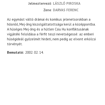
jelmeztervező
LÁSZLÓ PIROSKA
zene
DARVAS FERENC
Az egymást váltó drámai és komikus jelenetsorokban a
hősnôő, Mej-Jing kiszolgáltatottsága kerül a középpontba.
A hűséges Mej-Jing és a hűtlen Csiu Hu konfliktusának
vígjátéki feloldása a férfit teszi nevetségessé: az emberi
hűségideál győzelmét hirdeti, nem pedig az elvont erkölcsi
törvényét.
Bemutató
2002. 02. 14.