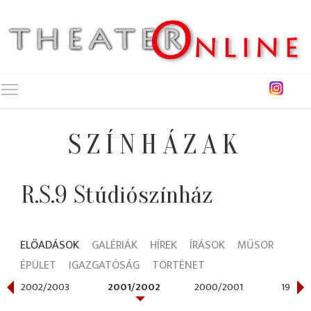
Toggle main menu visibility
SZÍNHÁZAK
R.S.9 Stúdiószínház
ELŐADÁSOK
GALÉRIÁK
HÍREK
ÍRÁSOK
MŰSOR
ÉPÜLET
IGAZGATÓSÁG
TÖRTÉNET
2002/2003
2001/2002
2000/2001
1989/