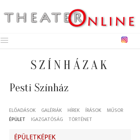
Toggle main menu visibility
SZÍNHÁZAK
Pesti Színház
ELŐADÁSOK
GALÉRIÁK
HÍREK
ÍRÁSOK
MŰSOR
ÉPÜLET
IGAZGATÓSÁG
TÖRTÉNET
ÉPÜLETKÉPEK