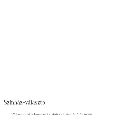
Színház-választó
Válassza ki a keresett színház kategóriáját majd