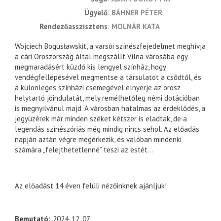
ügyelő
BÁHNER PÉTER
rendezőasszisztens
MOLNÁR KATA
Wojciech Bogusławskit, a varsói színészfejedelmet meghívja
a cári Oroszország által megszállt Vilna városába egy
megmaradásért küzdő kis lengyel színház, hogy
vendégfellépésével megmentse a társulatot a csődtől, és
a különleges színházi csemegével elnyerje az orosz
helytartó jóindulatát, mely remélhetőleg némi dotációban
is megnyilvánul majd. A városban hatalmas az érdeklődés, a
jegyüzérek már minden széket kétszer is eladtak, de a
legendás színészóriás még mindig nincs sehol. Az előadás
napján aztán végre megérkezik, és valóban mindenki
számára „felejthetetlenné” teszi az estét…
Az előadást 14 éven felüli nézőinknek ajánljuk!
Bemutató
2024. 12. 07.