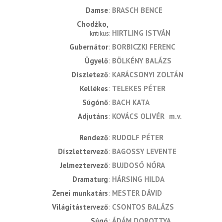
Damse
BRASCH BENCE
Chodżko
HIRTLING ISTVÁN
kritikus
Gubernátor
BORBICZKI FERENC
Ügyelő
BÖLKÉNY BALÁZS
Díszletező
KARÁCSONYI ZOLTÁN
Kellékes
TELEKES PÉTER
Súgónő
BACH KATA
Adjutáns
KOVÁCS OLIVÉR
m.v.
rendező
RUDOLF PÉTER
díszlettervező
BAGOSSY LEVENTE
jelmeztervező
BUJDOSÓ NÓRA
dramaturg
HÁRSING HILDA
zenei munkatárs
MESTER DÁVID
világítástervező
CSONTOS BALÁZS
súgó
ÁDÁM DOROTTYA