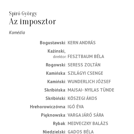
Spiró György
Az imposztor
Komédia
Bogusławski
KERN ANDRÁS
Każinski
FESZTBAUM BÉLA
direktor
Rogowski
SERESS ZOLTÁN
Kamińska
SZILÁGYI CSENGE
Kamiński
WUNDERLICH JÓZSEF
Skribińska
MAJSAI- NYILAS TÜNDE
Skribiński
KŐSZEGI ÁKOS
Hrehorowiczóvna
IGÓ ÉVA
Pięknowska
VARGA JÁRÓ SÁRA
Rybak
MEDVECZKY BALÁZS
Niedzielski
GADOS BÉLA