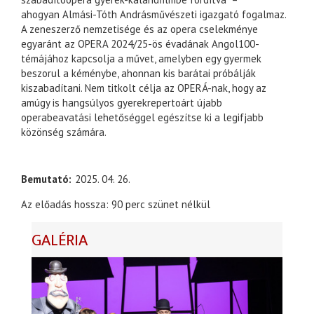
ahogyan Almási-Tóth Andrásművészeti igazgató fogalmaz.
A zeneszerző nemzetisége és az opera cselekménye
egyaránt az OPERA 2024/25-ös évadának Angol100-
témájához kapcsolja a művet, amelyben egy gyermek
beszorul a kéménybe, ahonnan kis barátai próbálják
kiszabadítani. Nem titkolt célja az OPERÁ-nak, hogy az
amúgy is hangsúlyos gyerekrepertoárt újabb
operabeavatási lehetőséggel egészítse ki a legifjabb
közönség számára.
Bemutató
2025. 04. 26.
Az előadás hossza: 90 perc szünet nélkül
GALÉRIA