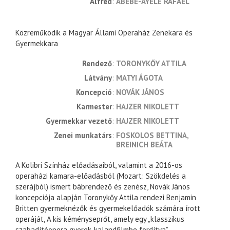
Alfred
ABEBE-AYELE RAFAEL
Közreműködik a Magyar Állami Operaház Zenekara és
Gyermekkara
rendező
TORONYKŐY ATTILA
látvány
MATYI ÁGOTA
koncepció
NOVÁK JÁNOS
karmester
HAJZER NIKOLETT
gyermekkar vezető
HAJZER NIKOLETT
zenei munkatárs
FOSKOLOS BETTINA
BREINICH BEÁTA
A Kolibri Színház előadásaiból, valamint a 2016-os
operaházi kamara-előadásból (Mozart: Szökdelés a
szerájból) ismert bábrendező és zenész, Novák János
koncepciója alapján Toronykőy Attila rendezi Benjamin
Britten gyermeknézők és gyermekelőadók számára írott
operáját, A kis kéményseprőt, amely egy „klasszikus
szabadítóopera gyerek-kalandfilmbe fordítva” –