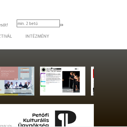
esőt!
ZTIVÁL
INTÉZMÉNY