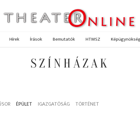
Hírek
Írások
Bemutatók
HTMSZ
Képügynöksé
SZÍNHÁZAK
ŰSOR
ÉPÜLET
IGAZGATÓSÁG
TÖRTÉNET