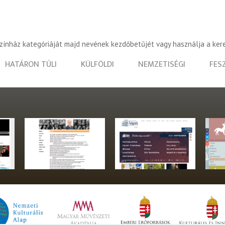
színház kategóriáját majd nevének kezdőbetűjét vagy használja a ker
HATÁRON TÚLI
KÜLFÖLDI
NEMZETISÉGI
FES