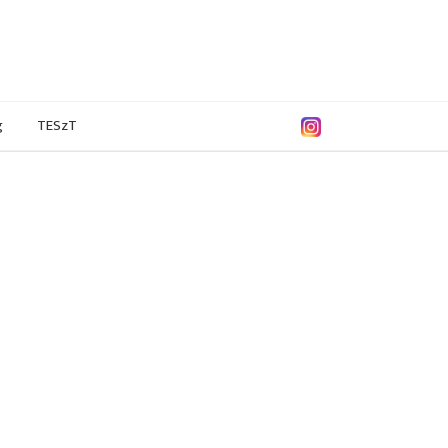
g
TESzT