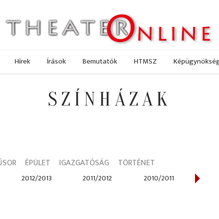
Hírek
Írások
Bemutatók
HTMSZ
Képügynöksé
SZÍNHÁZAK
ŰSOR
ÉPÜLET
IGAZGATÓSÁG
TÖRTÉNET
2012/2013
2011/2012
2010/2011
200