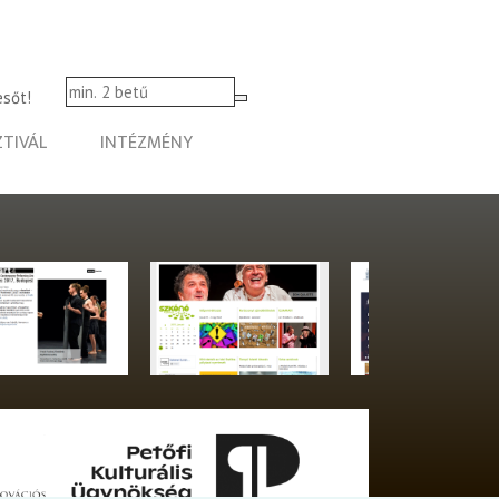
esőt!
ZTIVÁL
INTÉZMÉNY