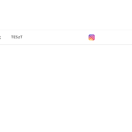
g
TESzT
8/2009
2005/2006
2004/2005