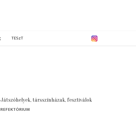
g
TESzT
Játszóhelyek, társszínházak, fesztiválok
REFEKTÓRIUM