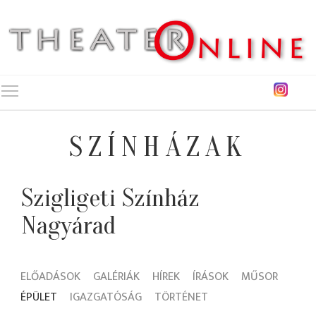
Toggle main menu visibility
SZÍNHÁZAK
Szigligeti Színház
Nagyárad
ELŐADÁSOK
GALÉRIÁK
HÍREK
ÍRÁSOK
MŰSOR
ÉPÜLET
IGAZGATÓSÁG
TÖRTÉNET