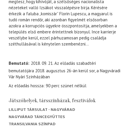
megtesz, hogy kihívóját, a szélsőséges nacionalista
nézeteket valló Izsákot visszalépésre bírja. Kérésére
érkezik a faluba „komiszár” Florin Lupescu, a magyarul is
tudó román rendőr, aki azonban figyelmét elsősorban
azokra a korrupciós ügyekre összpontosítja, amelyekben a
település első embere érintettnek bizonyul. Ince karrierje
veszélybe kerül, ezzel párhuzamosan pedig családja
széthullásával is kénytelen szembenézni...
Bemutató
2018. 09. 21. Az előadás szabadtéri
bemutatójára 2018. augusztus 26-án kerül sor, a Nagyváradi
Vár Nyári Színházában
Az előadás hossza: 90 perc szünet nélkül
Játszóhelyek, társszínházak, fesztiválok
LILLIPUT TÁRSULAT - NAGYVÁRAD
NAGYVÁRAD TÁNCEGYÜTTES
TRANSILVANIA SZÍNPAD