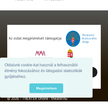
Az oldal megjelenését támogatja:
Oldalunk cookie-kat használ a felhasználói
élmény fokozásához és látogatási statisztikák
gyűjtéséhez.
Megértettem
© 2026. - THEATER Online -
theater.hu