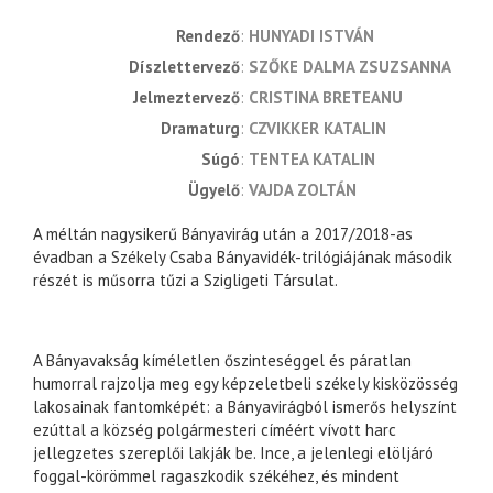
rendező
HUNYADI ISTVÁN
díszlettervező
SZŐKE DALMA ZSUZSANNA
jelmeztervező
CRISTINA BRETEANU
dramaturg
CZVIKKER KATALIN
súgó
TENTEA KATALIN
ügyelő
VAJDA ZOLTÁN
A méltán nagysikerű Bányavirág után a 2017/2018-as
évadban a Székely Csaba Bányavidék-trilógiájának második
részét is műsorra tűzi a Szigligeti Társulat.
A Bányavakság kíméletlen őszinteséggel és páratlan
humorral rajzolja meg egy képzeletbeli székely kisközösség
lakosainak fantomképét: a Bányavirágból ismerős helyszínt
ezúttal a község polgármesteri címéért vívott harc
jellegzetes szereplői lakják be. Ince, a jelenlegi elöljáró
foggal-körömmel ragaszkodik székéhez, és mindent