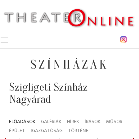
Toggle main menu visibility
SZÍNHÁZAK
Szigligeti Színház
Nagyárad
ELŐADÁSOK
GALÉRIÁK
HÍREK
ÍRÁSOK
MŰSOR
ÉPÜLET
IGAZGATÓSÁG
TÖRTÉNET