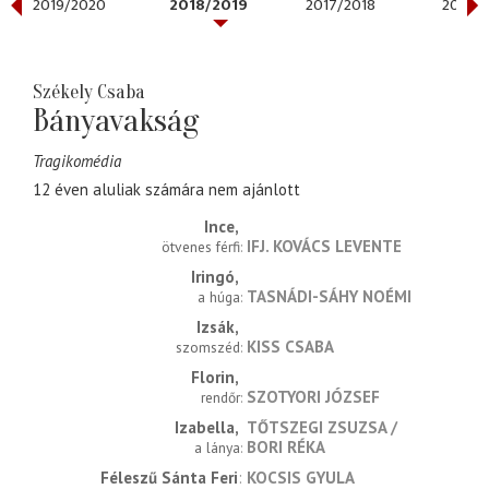
2019/2020
2018/2019
2017/2018
2016/2
Székely Csaba
Bányavakság
Tragikomédia
12 éven aluliak számára nem ajánlott
Ince
IFJ. KOVÁCS LEVENTE
ötvenes férfi
Iringó
TASNÁDI-SÁHY NOÉMI
a húga
Izsák
KISS CSABA
szomszéd
Florin
SZOTYORI JÓZSEF
rendőr
Izabella
TŐTSZEGI ZSUZSA
BORI RÉKA
a lánya
Féleszű Sánta Feri
KOCSIS GYULA