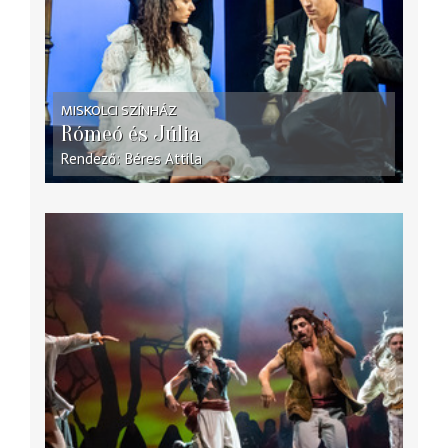
MISKOLCI SZÍNHÁZ
Rómeó és Júlia
Rendező
Béres Attila