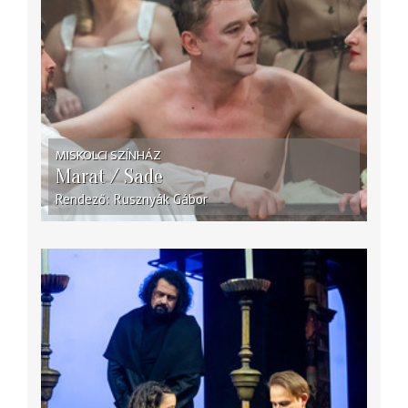
MISKOLCI SZÍNHÁZ
Marat / Sade
Rendező
Rusznyák Gábor