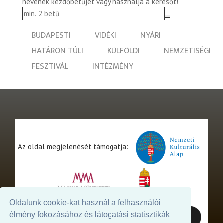
nevének kezdőbetűjét vagy használja a keresőt!
BUDAPESTI
VIDÉKI
NYÁRI
HATÁRON TÚLI
KÜLFÖLDI
NEMZETISÉGI
FESZTIVÁL
INTÉZMÉNY
Az oldal megjelenését támogatja:
Oldalunk cookie-kat használ a felhasználói
élmény fokozásához és látogatási statisztikák