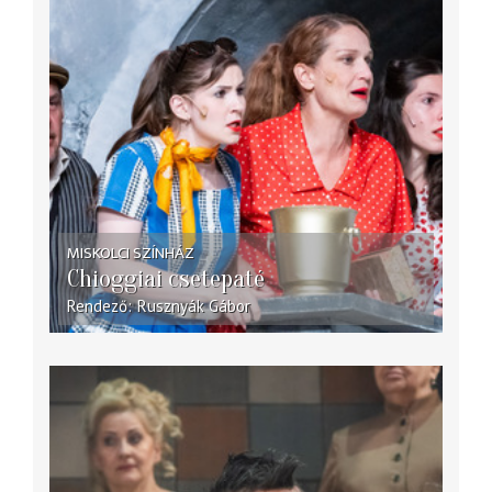
MISKOLCI SZÍNHÁZ
Chioggiai csetepaté
Rendező
Rusznyák Gábor