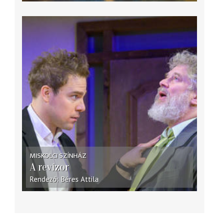
MISKOLCI SZÍNHÁZ
A revizor
Rendező
Béres Attila