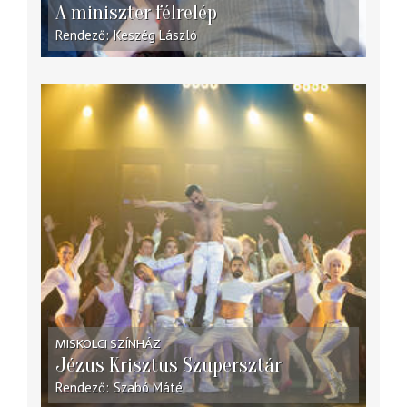
A miniszter félrelép
Rendező
Keszég László
MISKOLCI SZÍNHÁZ
Jézus Krisztus Szupersztár
Rendező
Szabó Máté