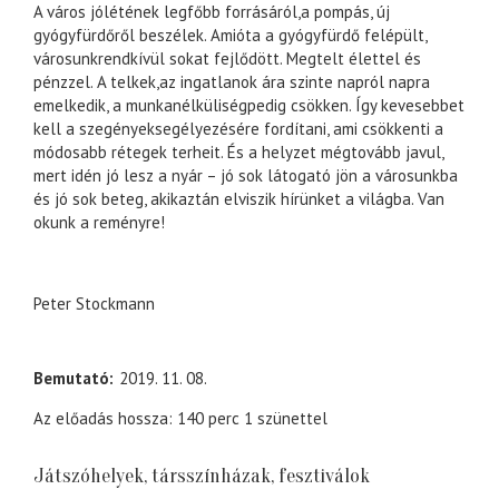
A város jólétének legfőbb forrásáról,a pompás, új
gyógyfürdőről beszélek. Amióta a gyógyfürdő felépült,
városunkrendkívül sokat fejlődött. Megtelt élettel és
pénzzel. A telkek,az ingatlanok ára szinte napról napra
emelkedik, a munkanélküliségpedig csökken. Így kevesebbet
kell a szegényeksegélyezésére fordítani, ami csökkenti a
módosabb rétegek terheit. És a helyzet mégtovább javul,
mert idén jó lesz a nyár – jó sok látogató jön a városunkba
és jó sok beteg, akikaztán elviszik hírünket a világba. Van
okunk a reményre!
Peter Stockmann
Bemutató
2019. 11. 08.
Az előadás hossza: 140 perc 1 szünettel
Játszóhelyek, társszínházak, fesztiválok