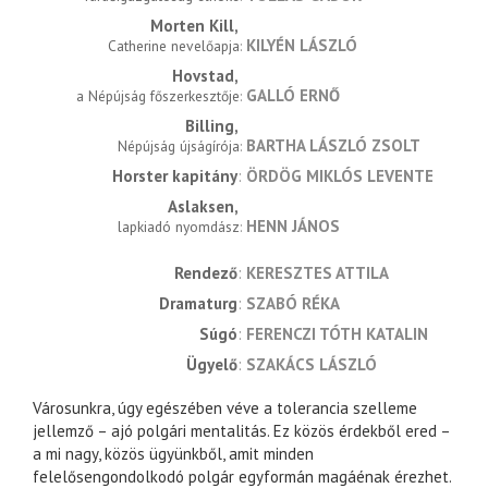
Morten Kill
KILYÉN LÁSZLÓ
Catherine nevelőapja
Hovstad
GALLÓ ERNŐ
a Népújság főszerkesztője
Billing
BARTHA LÁSZLÓ ZSOLT
Népújság újságírója
Horster kapitány
ÖRDÖG MIKLÓS LEVENTE
Aslaksen
HENN JÁNOS
lapkiadó nyomdász
rendező
KERESZTES ATTILA
dramaturg
SZABÓ RÉKA
súgó
FERENCZI TÓTH KATALIN
ügyelő
SZAKÁCS LÁSZLÓ
Városunkra, úgy egészében véve a tolerancia szelleme
jellemző – ajó polgári mentalitás. Ez közös érdekből ered –
a mi nagy, közös ügyünkből, amit minden
felelősengondolkodó polgár egyformán magáénak érezhet.