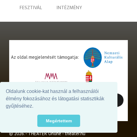
FESZTIVÁL
INTÉZMÉNY
Az oldal megjelenését támogatja:
Oldalunk cookie-kat használ a felhasználói
élmény fokozásához és látogatási statisztikák
gyűjtéséhez.
Megértettem
© 2026. - THEATER Online -
theater.hu