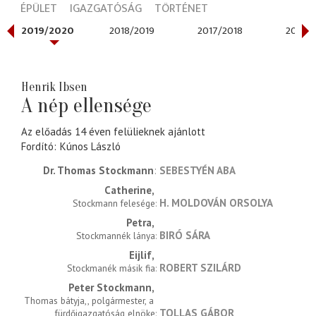
ÉPÜLET
IGAZGATÓSÁG
TÖRTÉNET
2019/2020
2018/2019
2017/2018
2016/2
Henrik Ibsen
A nép ellensége
Az előadás 14 éven felülieknek ajánlott
Fordító
Kúnos László
Dr. Thomas Stockmann
SEBESTYÉN ABA
Catherine
H. MOLDOVÁN ORSOLYA
Stockmann felesége
Petra
BIRÓ SÁRA
Stockmannék lánya
Eijlif
ROBERT SZILÁRD
Stockmanék másik fia
Peter Stockmann
Thomas bátyja,, polgármester, a 
TOLLAS GÁBOR
fürdőigazgatóság elnöke