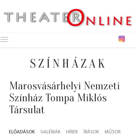
Toggle main menu visibility
SZÍNHÁZAK
Marosvásárhelyi Nemzeti
Színház Tompa Miklós
Társulat
ELŐADÁSOK
GALÉRIÁK
HÍREK
ÍRÁSOK
MŰSOR