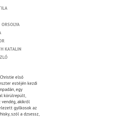
TILA
 ORSOLYA
A
OR
TH KATALIN
SZLÓ
Christie első
eszter estéjén kezdi
ínpadán, egy
l körülrepült,
z vendég, akikről
elezett gyilkosok az
isky, szól a dzsessz,