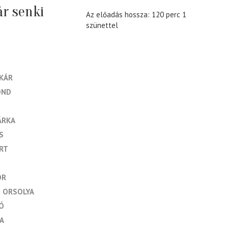
ár senki
Az előadás hossza: 120 perc 1
szünettel
KÁR
OND
ÁRKA
S
RT
OR
 ORSOLYA
LÓ
A