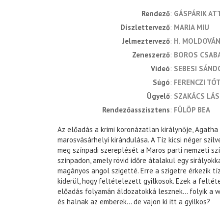
rendező
GÁSPÁRIK AT
díszlettervező
MARIA MIU
jelmeztervező
H. MOLDOVÁN
zeneszerző
BOROS CSAB
videó
SEBESI SÁND
súgó
FERENCZI TÓ
ügyelő
SZAKÁCS LÁ
rendezőasszisztens
FÜLÖP BEA
Az előadás a krimi koronázatlan királynője, Agatha 
marosvásárhelyi kirándulása. A Tíz kicsi néger szilv
meg színpadi szereplését a Maros parti nemzeti sz
színpadon, amely rövid időre átalakul egy sirályokka
magányos angol szigetté. Erre a szigetre érkezik tí
kiderül, hogy feltételezett gyilkosok. Ezek a feltét
előadás folyamán áldozatokká lesznek… folyik a wh
és halnak az emberek… de vajon ki itt a gyilkos?