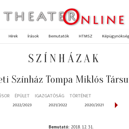
Hírek
Írások
Bemutatók
HTMSZ
Képügynöksé
SZÍNHÁZAK
ti Színház Tompa Miklós Társu
ŰSOR
ÉPÜLET
IGAZGATÓSÁG
TÖRTÉNET
2022/2023
2021/2022
2020/2021
201
Bemutató
2018. 12. 31.