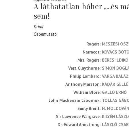
A láthatatlan hóhér „...és m
sem!
Krimi
Ősbemutató
Rogers
MESZESI OSZ
Narracot
KOVÁCS BOT
Mrs. Rogers
BÉRES ILDIKÓ
Vera Claythorne
SIMON BOGL
Philip Lombard
VARGA BALÁZ
Anthony Marston
KÁDÁR GELLÉ
William Blore
GALLÓ ERNŐ
John Mackenzie tábornok
TOLLAS GÁB
Emily Brent
H. MOLDOVÁN
Sir Lawrence Wargrave
KILYÉN LÁSZ
Dr. Edward Armstrong
LÁSZLÓ CSAB