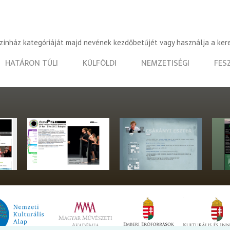
színház kategóriáját majd nevének kezdőbetűjét vagy használja a ker
HATÁRON TÚLI
KÜLFÖLDI
NEMZETISÉGI
FES