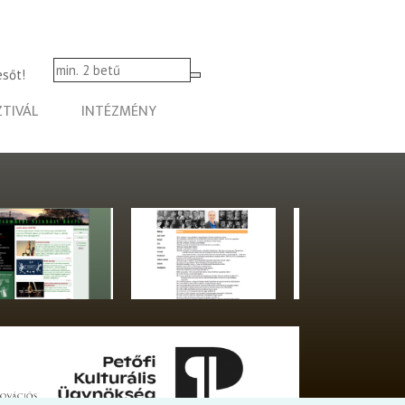
esőt!
ZTIVÁL
INTÉZMÉNY