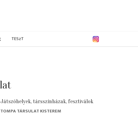
g
TESzT
lat
Játszóhelyek, társszínházak, fesztiválok
TOMPA TÁRSULAT KISTEREM
9/2020
2018/2019
2017/2018
2016/2017