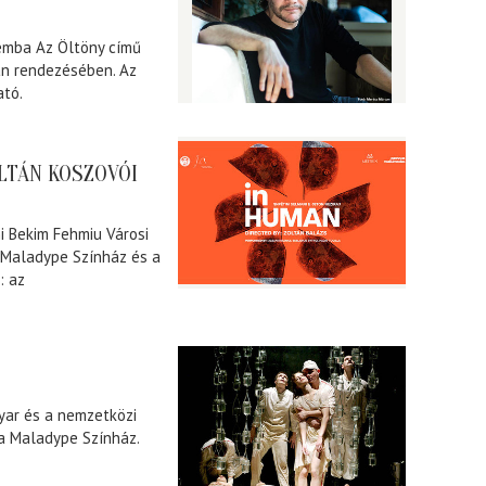
mba Az Öltöny című
án rendezésében. Az
ató.
LTÁN KOSZOVÓI
i Bekim Fehmiu Városi
i Maladype Színház és a
: az
yar és a nemzetközi
 a Maladype Színház.