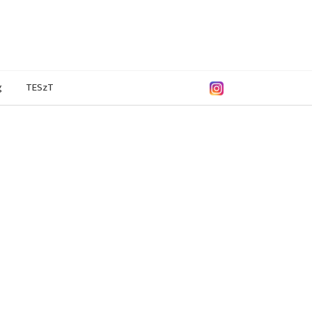
g
TESzT