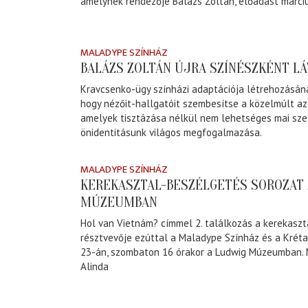
amelynek rendezője Balázs Zoltán, előadást márciu
MALADYPE SZÍNHÁZ
BALÁZS ZOLTÁN ÚJRA SZÍNÉSZKÉNT LÁ
Kravcsenko-ügy színházi adaptációja létrehozásána
hogy nézőit-hallgatóit szembesítse a közelmúlt az
amelyek tisztázása nélkül nem lehetséges mai szel
önidentitásunk világos megfogalmazása.
MALADYPE SZÍNHÁZ
KEREKASZTAL-BESZÉLGETÉS SOROZAT 
MÚZEUMBAN
Hol van Vietnám? címmel 2. találkozás a kerekasz
résztvevője ezúttal a Maladype Színház és a Kréta
23-án, szombaton 16 órakor a Ludwig Múzeumban. 
Alinda