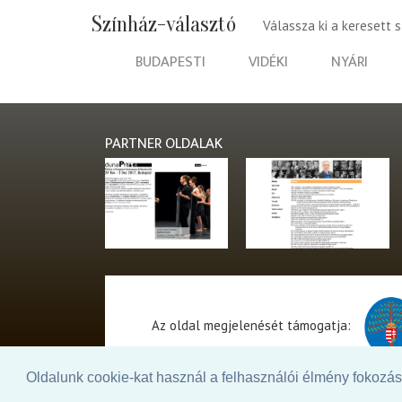
Színház-választó
Válassza ki a keresett 
BUDAPESTI
VIDÉKI
NYÁRI
PARTNER OLDALAK
Az oldal megjelenését támogatja:
Oldalunk cookie-kat használ a felhasználói élmény fokozásá