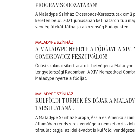
PROGRAMSOROZATÁBAN!
A Maladype Színház Crossroads/Keresztutak című
keretén belül 2021 júniusában két határon túli ma
vendégjátékát láthatja a közönség Budapesten
MALADYPE SZÍNHÁZ
A MALADYPE NYERTE A FŐDÍJAT A XIV.
GOMBROWICZ FESZTIVÁLON!
Óriási szakmai sikert aratott hétvégén a Maladype
lengyelországi Radomban. A XIV. Nemzetközi Gombr
Maladype nyerte a fődíjat.
MALADYPE SZÍNHÁZ
KÜLFÖLDI TURNÉK ÉS DÍJAK A MALADY
TÁRSULATÁNÁL
A Maladype Színház Európa, Ázsia és Amerika szá
államában rendszeres vendége a nemzetközi színhá
társulat tagjai az idei évadot is külföldi vendégsz