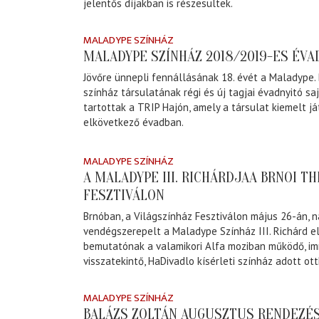
jelentős díjakban is részesültek.
MALADYPE SZÍNHÁZ
MALADYPE SZÍNHÁZ 2018/2019-ES ÉVA
Jövőre ünnepli fennállásának 18. évét a Maladype.
színház társulatának régi és új tagjai évadnyitó sa
tartottak a TRIP Hajón, amely a társulat kiemelt j
elkövetkező évadban.
MALADYPE SZÍNHÁZ
A MALADYPE III. RICHÁRDJAA BRNOI 
FESZTIVÁLON
Brnóban, a Világszínház Fesztiválon május 26-án, n
vendégszerepelt a Maladype Színház III. Richárd e
bemutatónak a valamikori Alfa moziban működő, im
visszatekintő, HaDivadlo kísérleti színház adott ot
MALADYPE SZÍNHÁZ
BALÁZS ZOLTÁN AUGUSZTUS RENDEZÉS