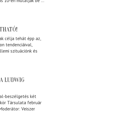
s 10-én mutatják be ...
THATÓ!
k célja tehát épp az,
on tendenciáival,
lemi szituációnk és
A LUDWIG
tal-beszélgetés két
kör Társulata február
Moderátor: Veiszer