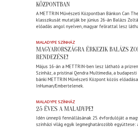
KÖZPONTBAN
A METTRIN Művészeti Központban Bánkon Can The
klasszikusát mutatják be június 26-án Balázs Zolt
előadás angol nyelven, magyar felirattal lesz láth
MALADYPE SZÍNHÁZ
MAGYARORSZÁGRA ÉRKEZIK BALÁZS ZO
RENDEZÉSE!
Május 16-án a METTRIN-ben lesz látható a prizren
Színház, a pristinai Qendra Multimedia, a budapest
bánki METTRIN Művészeti Központ közös előadása
InHuman/Embertelenek.
MALADYPE SZÍNHÁZ
25 ÉVES A MALADYPE!
Idén ünnepli fennállásának 25. évfordulóját a mag
színházi világ egyik legmeghatározóbb együttese: