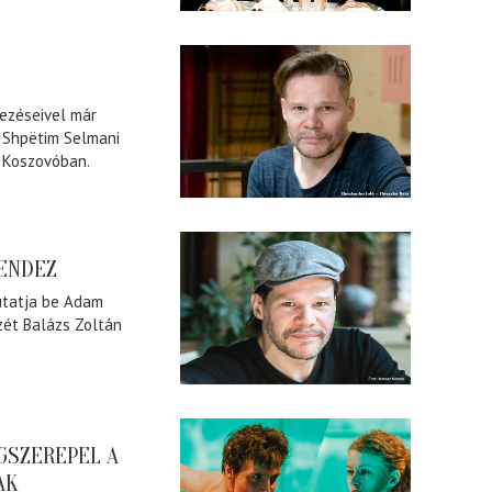
dezéseivel már
s Shpëtim Selmani
a Koszovóban.
RENDEZ
utatja be Adam
zét Balázs Zoltán
GSZEREPEL A
AK