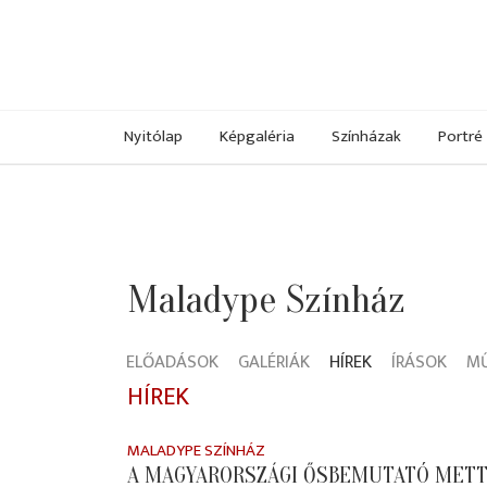
Nyitólap
Képgaléria
Színházak
Portré
Maladype Színház
ELŐADÁSOK
GALÉRIÁK
HÍREK
ÍRÁSOK
M
HÍREK
MALADYPE SZÍNHÁZ
A MAGYARORSZÁGI ŐSBEMUTATÓ METT