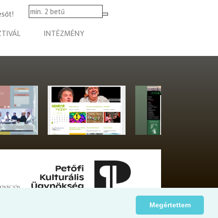
esőt!
ZTIVÁL
INTÉZMÉNY
Megértettem