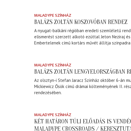
MALADYPE SZÍNHÁZ
BALÁZS ZOLTÁN KOSZOVÓBAN RENDEZ
A nyugat-balkáni régióban eredeti szemléletű ren
elismerést szerzett alkotó ezúttal Jeton Neziraj é
Embertelenek című kortárs művét állítja színpadr
MALADYPE SZÍNHÁZ
BALÁZS ZOLTÁN LENGYELORSZÁGBAN 
Az olsztyn-i Stefan Jaracz Színház október 6-án m
Mickiewicz Ősök című drámai költeményének II. rés
rendezésében.
MALADYPE SZÍNHÁZ
KÉT HATÁRON TÚLI ELŐADÁS IS VENDÉ
MALADYPE CROSSROADS / KERESZTUT