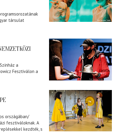
 programsorozatának
gyar társulat
 NEMZETKÖZI
 Színház a
owicz Fesztiválon a
PE
mos országában/
zi fesztiváloknak. A
ereplésekkel kezdték, s