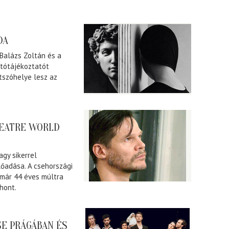
DA
 Balázs Zoltán és a
jtótájékoztatót
átszóhelye lesz az
THEATRE WORLD
agy sikerrel
lőadása. A csehországi
már 44 éves múltra
thont.
E PRÁGÁBAN ÉS