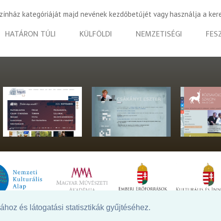
színház kategóriáját majd nevének kezdőbetűjét vagy használja a ker
HATÁRON TÚLI
KÜLFÖLDI
NEMZETISÉGI
FES
hoz és látogatási statisztikák gyűjtéséhez.