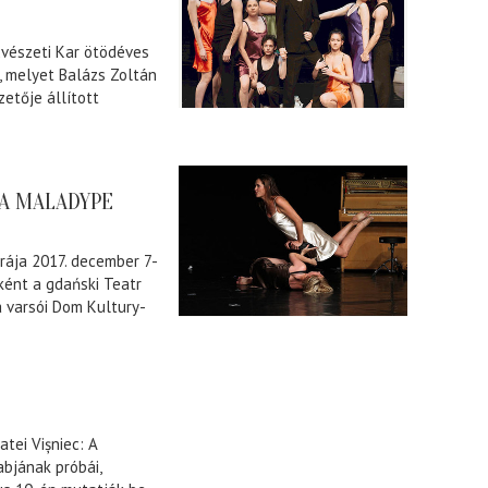
vészeti Kar ötödéves
 melyet Balázs Zoltán
etője állított
 A MALADYPE
rája 2017. december 7-
ként a gdański Teatr
 varsói Dom Kultury-
tei Vișniec: A
bjának próbái,