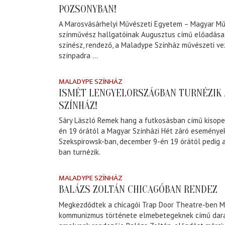
POZSONYBAN!
A Marosvásárhelyi Művészeti Egyetem – Magyar Mű
színművész hallgatóinak Augusztus című előadása,
színész, rendező, a Maladype Színház művészeti vez
színpadra ...
MALADYPE SZÍNHÁZ
ISMÉT LENGYELORSZÁGBAN TURNÉZIK
SZÍNHÁZ!
Sáry László Remek hang a futkosásban című kisope
én 19 órától a Magyar Színházi Hét záró eseménye
Szekspirowsk-ban, december 9-én 19 órától pedig a
ban turnézik.
MALADYPE SZÍNHÁZ
BALÁZS ZOLTÁN CHICAGÓBAN RENDEZ
Megkezdődtek a chicagói Trap Door Theatre-ben Ma
kommunizmus története elmebetegeknek című dara