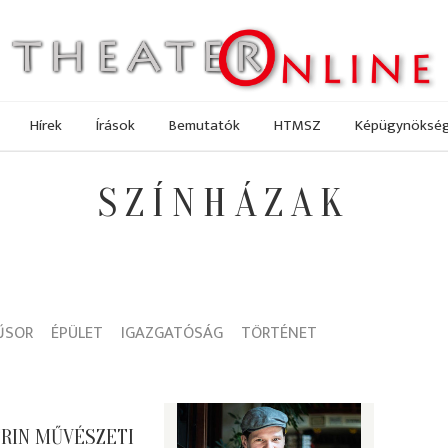
Hírek
Írások
Bemutatók
HTMSZ
Képügynöksé
SZÍNHÁZAK
ŰSOR
ÉPÜLET
IGAZGATÓSÁG
TÖRTÉNET
RIN MŰVÉSZETI