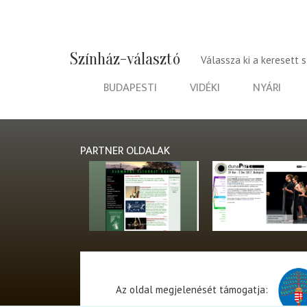
Színház-választó
Válassza ki a keresett 
BUDAPESTI
VIDÉKI
NYÁRI
PARTNER OLDALAK
Az oldal megjelenését támogatja: