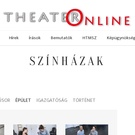
Hírek
Írások
Bemutatók
HTMSZ
Képügynöksé
SZÍNHÁZAK
ŰSOR
ÉPÜLET
IGAZGATÓSÁG
TÖRTÉNET