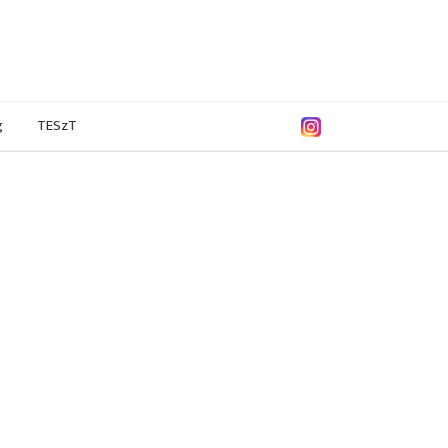
g
TESzT