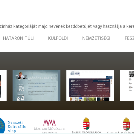
színház kategóriáját majd nevének kezdőbetűjét vagy használja a ker
HATÁRON TÚLI
KÜLFÖLDI
NEMZETISÉGI
FES