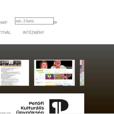
esőt!
ZTIVÁL
INTÉZMÉNY