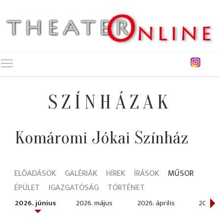
Toggle main menu visibility
SZÍNHÁZAK
Komáromi Jókai Színház
ELŐADÁSOK
GALÉRIÁK
HÍREK
ÍRÁSOK
MŰSOR
ÉPÜLET
IGAZGATÓSÁG
TÖRTÉNET
2026. június
2026. május
2026. április
2026. 