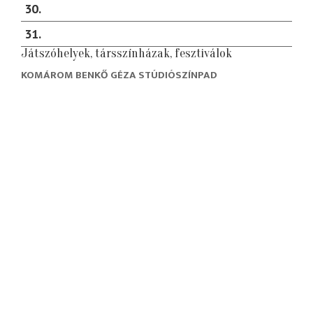
30
31
Játszóhelyek, társszínházak, fesztiválok
KOMÁROM BENKŐ GÉZA STÚDIÓSZÍNPAD