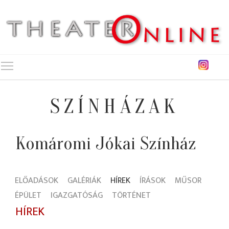
Toggle main menu visibility
SZÍNHÁZAK
Komáromi Jókai Színház
ELŐADÁSOK
GALÉRIÁK
HÍREK
ÍRÁSOK
MŰSOR
ÉPÜLET
IGAZGATÓSÁG
TÖRTÉNET
HÍREK