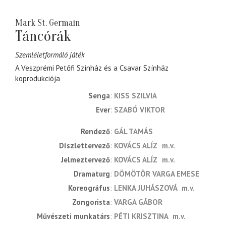
Mark St. Germain
Táncórák
Szemléletformáló játék
A Veszprémi Petőfi Színház és a Csavar Színház
koprodukciója
Senga
KISS SZILVIA
Ever
SZABÓ VIKTOR
rendező
GÁL TAMÁS
díszlettervező
KOVÁCS ALÍZ
m.v.
jelmeztervező
KOVÁCS ALÍZ
m.v.
dramaturg
DÖMÖTÖR VARGA EMESE
koreográfus
LENKA JUHÁSZOVÁ
m.v.
zongorista
VARGA GÁBOR
művészeti munkatárs
PÉTI KRISZTINA
m.v.