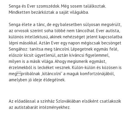
Senga és Ever szomszédok. Még sosem találkoztak.
Mindketten bezárkóztak a saját világukba.
Senga élete a tánc, de egy balesetben súlyosan megsérült,
az orvosok szerint soha többé nem táncolhat. Ever autista,
különös intellektusú, akinek nehézséget jelent kapcsolatba
lépni másokkal. Aztán Ever egy napon mégiscsak becsönget
Sengához: tanítsa meg táncolni. Lépegetnek egymás felé,
először kicsit ügyetlenül, aztán kíváncsi figyelemmel,
milyen is a másik világa. Ahogy megismerik egymást,
érzelmekből is leckéket vesznek. Külön-külön és közösen is
megpróbálnak „kitáncolni” a maguk komfortzónájából,
amelyben jó ideje éldegélnek.
Az előadással a színház Szlovákiában elsőként csatlakozik
az autistabarát intézményekhez.