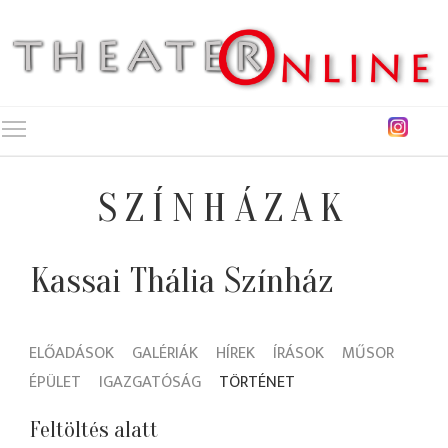
Toggle main menu visibility
SZÍNHÁZAK
Kassai Thália Színház
ELŐADÁSOK
GALÉRIÁK
HÍREK
ÍRÁSOK
MŰSOR
ÉPÜLET
IGAZGATÓSÁG
TÖRTÉNET
Feltöltés alatt