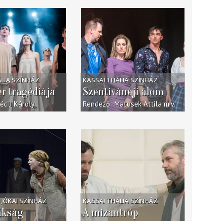
ÁLIA SZÍNHÁZ
KASSAI THÁLIA SZÍNHÁZ
r tragédiája
Szentivánéji álom
édli Károly
Rendező
Matusek Attila
m.v.
JÓKAI SZÍNHÁZ
KASSAI THÁLIA SZÍNHÁZ
akság
A mizantróp