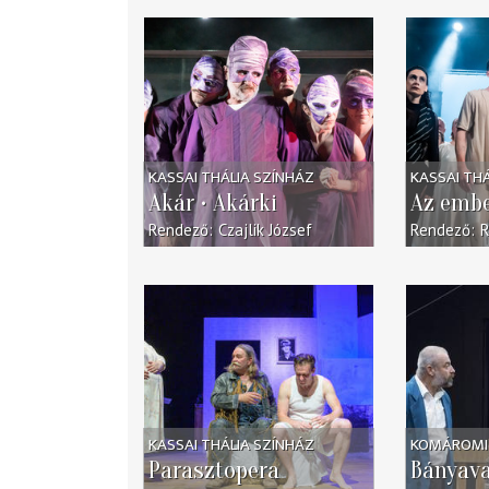
KASSAI THÁLIA SZÍNHÁZ
KASSAI TH
Akár • Akárki
Az embe
Rendező
Czajlik József
Rendező
R
KASSAI THÁLIA SZÍNHÁZ
KOMÁROMI 
Parasztopera
Bányav