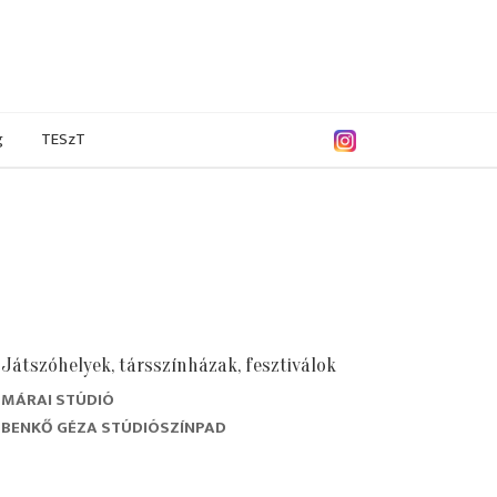
g
TESzT
Játszóhelyek, társszínházak, fesztiválok
MÁRAI STÚDIÓ
/2015
2012/2013
2006/2007
2004/2005
BENKŐ GÉZA STÚDIÓSZÍNPAD