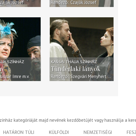
zajlik József
Rendező
Czajlik József
ÁLIA SZÍNHÁZ
KASSAI THÁLIA SZÍNHÁZ
ny
Tündérlaki lányok
siszár Imre
m.v.
Rendező
Szegvári Menyhért
m.v.
színház kategóriáját majd nevének kezdőbetűjét vagy használja a ker
HATÁRON TÚLI
KÜLFÖLDI
NEMZETISÉGI
FES