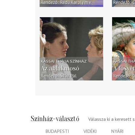
Rendező
Rédli Károly
m.v.
Rendező
C
KASSAI THÁLIA SZÍNHÁZ
KASSAI TH
Az ablakmosó
A fösvé
Rendező
Száz Pál
Rendező
C
Színház-választó
Válassza ki a keresett 
BUDAPESTI
VIDÉKI
NYÁRI