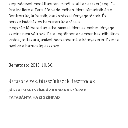
segítségével megállapítani miből is áll az ésszerűség..." -
írta Moliere a Tartuffe védelmében. Mert támadták érte.
Betiltották, átíratták, kiátkozással fenyegetőztek. És
persze imádták és bemutatták azóta is
megszámlálhatatlan alkalommal. Mert az ember lényege
szerint nem változik. És a legtöbbet az ember hazudik. Nincs
virága, tollazata, amivel becsaphatná a környezetét. Ezért a
nyelve a hazugság eszköze.
Bemutató
2015. 10. 30.
Játszóhelyek, társszínházak, fesztiválok
JÁSZAI MARI SZÍNHÁZ KAMARASZÍNPAD
TATABÁNYA HÁZI SZÍNPAD