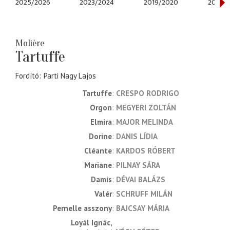
2025/2026
2023/2024
2019/2020
2018/2
Molière
Tartuffe
Fordító
Parti Nagy Lajos
Tartuffe
CRESPO RODRIGO
Orgon
MEGYERI ZOLTÁN
Elmira
MAJOR MELINDA
Dorine
DANIS LÍDIA
Cléante
KARDOS RÓBERT
Mariane
PILNAY SÁRA
Damis
DÉVAI BALÁZS
Valér
SCHRUFF MILÁN
Pernelle asszony
BAJCSAY MÁRIA
Loyál Ignác