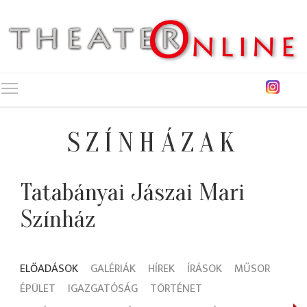
Toggle main menu visibility
SZÍNHÁZAK
Tatabányai Jászai Mari
Színház
ELŐADÁSOK
GALÉRIÁK
HÍREK
ÍRÁSOK
MŰSOR
ÉPÜLET
IGAZGATÓSÁG
TÖRTÉNET