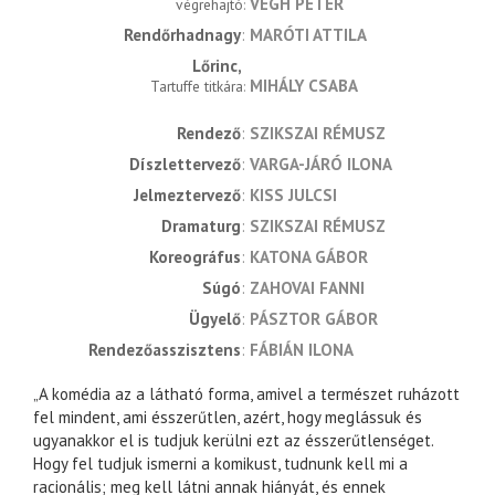
VÉGH PÉTER
végrehajtó
Rendőrhadnagy
MARÓTI ATTILA
Lőrinc
MIHÁLY CSABA
Tartuffe titkára
rendező
SZIKSZAI RÉMUSZ
díszlettervező
VARGA-JÁRÓ ILONA
jelmeztervező
KISS JULCSI
dramaturg
SZIKSZAI RÉMUSZ
koreográfus
KATONA GÁBOR
súgó
ZAHOVAI FANNI
ügyelő
PÁSZTOR GÁBOR
rendezőasszisztens
FÁBIÁN ILONA
„A komédia az a látható forma, amivel a természet ruházott
fel mindent, ami ésszerűtlen, azért, hogy meglássuk és
ugyanakkor el is tudjuk kerülni ezt az ésszerűtlenséget.
Hogy fel tudjuk ismerni a komikust, tudnunk kell mi a
racionális; meg kell látni annak hiányát, és ennek