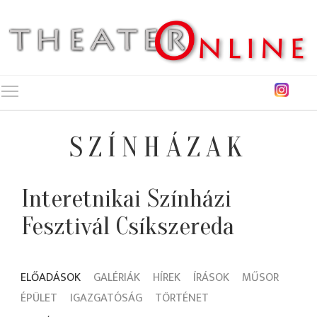
Toggle main menu visibility
SZÍNHÁZAK
Interetnikai Színházi
Fesztivál Csíkszereda
ELŐADÁSOK
GALÉRIÁK
HÍREK
ÍRÁSOK
MŰSOR
ÉPÜLET
IGAZGATÓSÁG
TÖRTÉNET