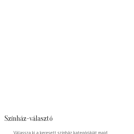
Színház-választó
Válassza ki a keresett színház kategóriáját majd