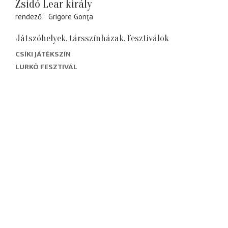
Zsidó Lear király
rendező
Grigore Gonţa
Játszóhelyek, társszínházak, fesztiválok
CSÍKI JÁTÉKSZÍN
LURKÓ FESZTIVÁL