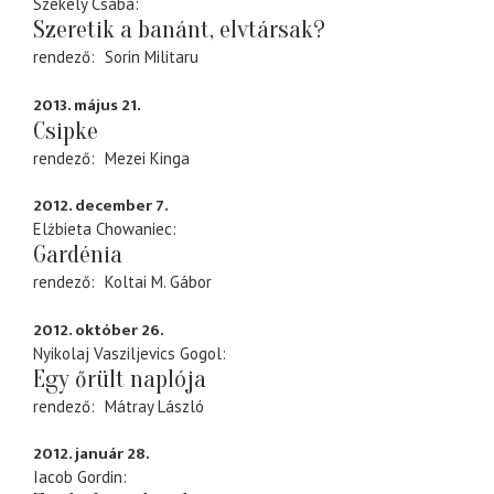
Székely Csaba
Szeretik a banánt, elvtársak?
rendező
Sorin Militaru
2013. május 21.
Csipke
rendező
Mezei Kinga
2012. december 7.
Elżbieta Chowaniec
Gardénia
rendező
Koltai M. Gábor
2012. október 26.
Nyikolaj Vasziljevics Gogol
Egy őrült naplója
rendező
Mátray László
2012. január 28.
Iacob Gordin