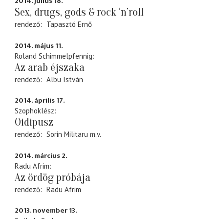
2014. július 18.
Sex, drugs, gods & rock ‘n’roll
rendező
Tapasztó Ernő
2014. május 11.
Roland Schimmelpfennig
Az arab éjszaka
rendező
Albu István
2014. április 17.
Szophoklész
Oidipusz
rendező
Sorin Militaru
m.v.
2014. március 2.
Radu Afrim
Az ördög próbája
rendező
Radu Afrim
2013. november 13.