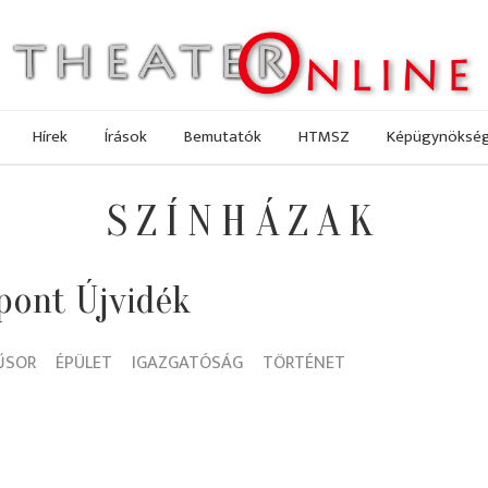
Hírek
Írások
Bemutatók
HTMSZ
Képügynöksé
SZÍNHÁZAK
zpont Újvidék
ŰSOR
ÉPÜLET
IGAZGATÓSÁG
TÖRTÉNET