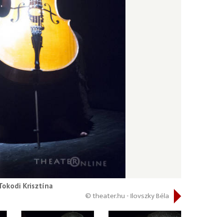
Tokodi Krisztína
© theater.hu - Ilovszky Béla