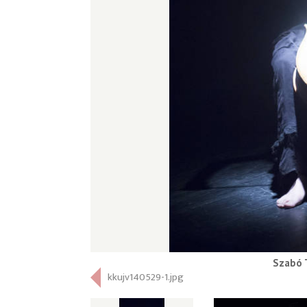
Szabó 
kkujv140529-1.jpg