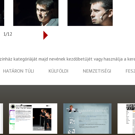
1/12
színház kategóriáját majd nevének kezdőbetűjét vagy használja a ker
HATÁRON TÚLI
KÜLFÖLDI
NEMZETISÉGI
FES