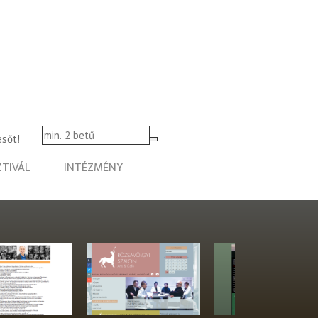
esőt!
ZTIVÁL
INTÉZMÉNY