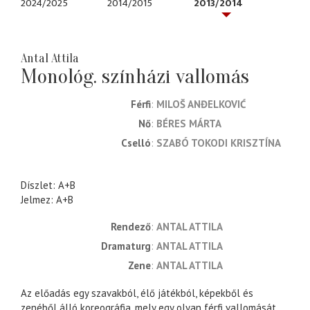
2024/2025
2014/2015
2013/2014
Antal Attila
Monológ. színházi vallomás
Férfi
MILOŠ ANĐELKOVIĆ
Nő
BÉRES MÁRTA
Cselló
SZABÓ TOKODI KRISZTÍNA
Díszlet: A+B
Jelmez: A+B
rendező
ANTAL ATTILA
dramaturg
ANTAL ATTILA
zene
ANTAL ATTILA
Az előadás egy szavakból, élő játékból, képekből és
zenéből álló koreográfia, mely egy olyan férfi vallomását