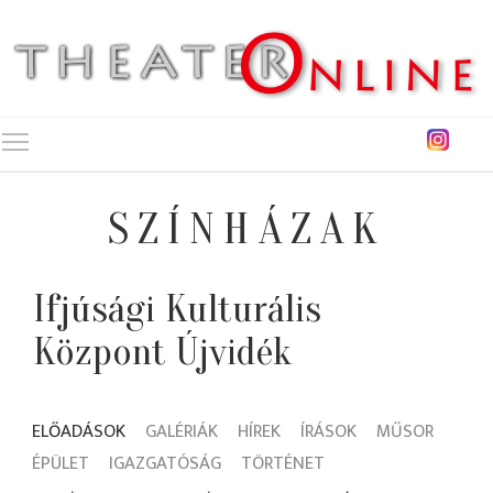
Toggle main menu visibility
SZÍNHÁZAK
Ifjúsági Kulturális
Központ Újvidék
ELŐADÁSOK
GALÉRIÁK
HÍREK
ÍRÁSOK
MŰSOR
ÉPÜLET
IGAZGATÓSÁG
TÖRTÉNET