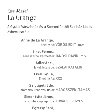
Kiss József
La Grange
A Gyulai Várszínház és a Soproni Petőfi Színház közös
ősbemutatója
Anne de La Grange
VÖRÖS EDIT
m.v.
énekesnő
Erkel Ferenc
JÁNOSI DÁVID
m.v.
zeneszerző, karmester
Adler Adél
SZALAI KATALIN
Erkel felesége
Erkel Gyula
XXX
Erkel kisfia
Szigligeti Ede
MAROSSZÉKI TAMÁS
drámaíró, rendező, titkár
Simontsits János
KOVÁCS FRIGYES
a színház igazgatója
Egressy Béni