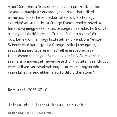
A mű 1850-ben, a Nemzeti Színházban játszódik, amikor
Haynau elhagyja az országot, és először hangzik el
a Himnusz. Erkel Ferenc ekkor találkozik élete nagy
szerelmével, Anne de La Grange francia énekesnővel. A
fiatal díva megperzseli a tisztességes, családos férfi szívét,
a Hunyadi László híres La Grange-áriája a bizonyíték
rá. Erkel ekkor már nagy tiszteletnek örvend, ő a Nemzeti
Színház első karnagya. La Grange csábítja nyugatra, a
szabadságharc leverése miatt elkeseredettek, az új
felkelésben reménykedők maguk közé hívják, miközben
számára „a művészet fegyelmezett önkívülete” is rendkívüli
érték. Milyen vonzásoknak enged, miért és hogyan dönt
vajon Erkel Ferenc ebben a sorfordító pillanatban?
Bemutató
2025. 07. 10.
Játszóhelyek, társszínházak, fesztiválok
SHAKESPEARE FESZTIVÁL