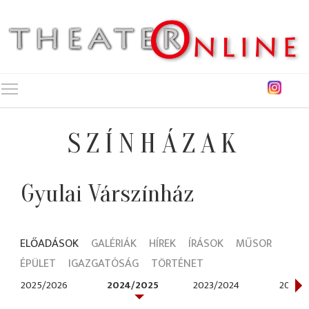
Toggle main menu visibility
SZÍNHÁZAK
Gyulai Várszínház
ELŐADÁSOK
GALÉRIÁK
HÍREK
ÍRÁSOK
MŰSOR
ÉPÜLET
IGAZGATÓSÁG
TÖRTÉNET
2025/2026
2024/2025
2023/2024
2022/