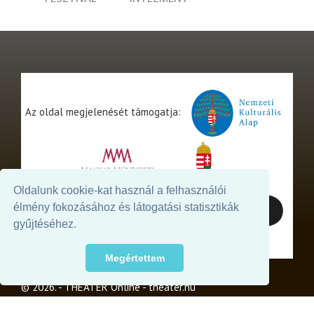
Az oldal megjelenését támogatja:
Oldalunk cookie-kat használ a felhasználói
élmény fokozásához és látogatási statisztikák
gyűjtéséhez.
Megértettem
© 2026. - THEATER Online -
theater.hu