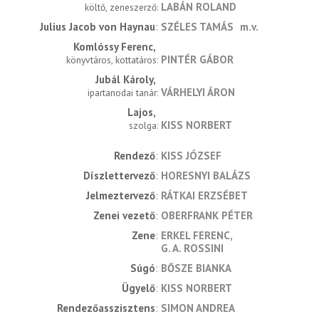
LABÁN ROLAND
költő, zeneszerző
Julius Jacob von Haynau
SZÉLES TAMÁS
m.v.
Komlóssy Ferenc
PINTÉR GÁBOR
könyvtáros, kottatáros
Jubál Károly
VÁRHELYI ÁRON
ipartanodai tanár
Lajos
KISS NORBERT
szolga
rendező
KISS JÓZSEF
díszlettervező
HORESNYI BALÁZS
jelmeztervező
RÁTKAI ERZSÉBET
zenei vezető
OBERFRANK PÉTER
zene
ERKEL FERENC
G. A. ROSSINI
súgó
BŐSZE BIANKA
ügyelő
KISS NORBERT
rendezőasszisztens
SIMON ANDREA