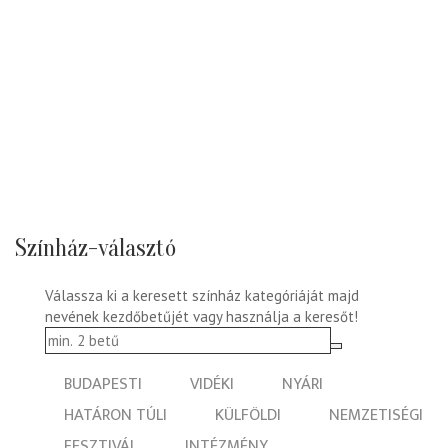
Színház-választó
Válassza ki a keresett színház kategóriáját majd
nevének kezdőbetűjét vagy használja a keresőt!
BUDAPESTI
VIDÉKI
NYÁRI
HATÁRON TÚLI
KÜLFÖLDI
NEMZETISÉGI
FESZTIVÁL
INTÉZMÉNY