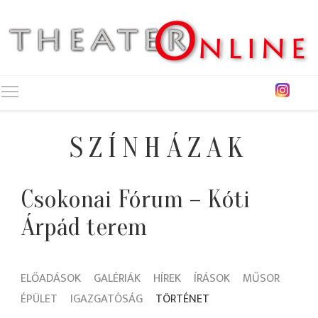
Toggle main menu visibility
SZÍNHÁZAK
Csokonai Fórum – Kóti
Árpád terem
ELŐADÁSOK
GALÉRIÁK
HÍREK
ÍRÁSOK
MŰSOR
ÉPÜLET
IGAZGATÓSÁG
TÖRTÉNET