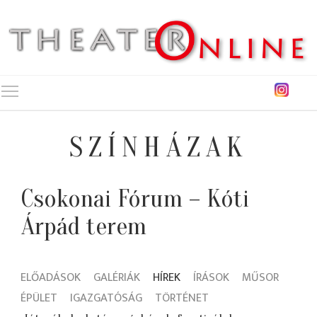
Toggle main menu visibility
SZÍNHÁZAK
Csokonai Fórum – Kóti
Árpád terem
ELŐADÁSOK
GALÉRIÁK
HÍREK
ÍRÁSOK
MŰSOR
ÉPÜLET
IGAZGATÓSÁG
TÖRTÉNET