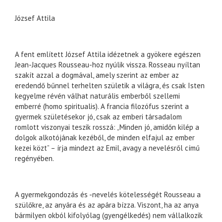
József Attila
A fent említett József Attila idézetnek a gyökere egészen
Jean-Jacques Rousseau-hoz nyúlik vissza. Rosseau nyíltan
szakít azzal a dogmával, amely szerint az ember az
eredendő bűnnel terhelten születik a világra, és csak Isten
kegyelme révén válhat naturális emberből szellemi
emberré (homo spiritualis). A francia filozófus szerint a
gyermek születésekor jó, csak az emberi társadalom
romlott viszonyai teszik rosszá: „Minden jó, amidőn kilép a
dolgok alkotójának kezéből, de minden elfajul az ember
kezei közt” – írja mindezt az Emil, avagy a nevelésről című
regényében.
A gyermekgondozás és -nevelés kötelességét Rousseau a
szülőkre, az anyára és az apára bízza. Viszont, ha az anya
bármilyen okból kifolyólag (gyengélkedés) nem vállalkozik