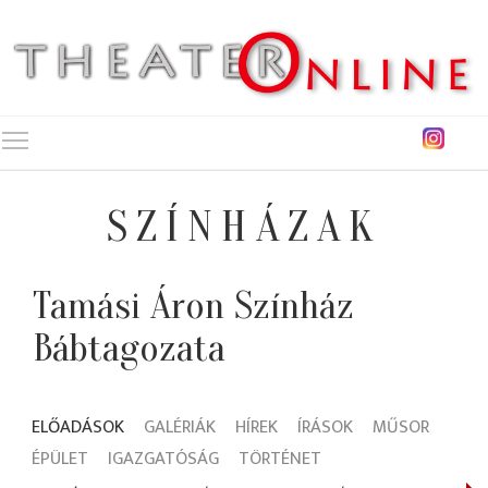
Toggle main menu visibility
SZÍNHÁZAK
Tamási Áron Színház
Bábtagozata
ELŐADÁSOK
GALÉRIÁK
HÍREK
ÍRÁSOK
MŰSOR
ÉPÜLET
IGAZGATÓSÁG
TÖRTÉNET