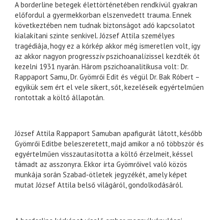
A borderline betegek élettörténetében rendkívül gyakran
előfordul a gyermekkorban elszenvedett trauma. Ennek
következtében nem tudnak biztonságot adó kapcsolatot
kialakítani szinte senkivel. József Attila személyes
tragédiája, hogy ez a kórkép akkor még ismeretlen volt, így
az akkor nagyon progresszív pszichoanalízissel kezdték őt
kezelni 1931 nyarán. Három pszichoanalitikusa volt: Dr.
Rappaport Samu, Dr. Gyömrői Edit és végül Dr. Bak Róbert –
egyikük sem ért el vele sikert, sőt, kezeléseik egyértelműen
rontottak a költő állapotán.
József Attila Rappaport Samuban apafigurát látott, később
Gyömrői Editbe beleszeretett, majd amikor a nő többször és
egyértelműen visszautasította a költő érzelmeit, késsel
támadt az asszonyra. Ekkor írta Gyömrőivel való közös
munkája során Szabad-ötletek jegyzékét, amely képet
mutat József Attila belső világáról, gondolkodásáról.