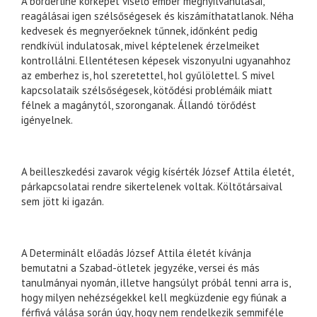
A borderline kórképet viselő ember megnyilvánulásai,
reagálásai igen szélsőségesek és kiszámíthatatlanok. Néha
kedvesek és megnyerőeknek tűnnek, időnként pedig
rendkívül indulatosak, mivel képtelenek érzelmeiket
kontrollálni. Ellentétesen képesek viszonyulni ugyanahhoz
az emberhez is, hol szeretettel, hol gyűlölettel. S mivel
kapcsolataik szélsőségesek, kötődési problémáik miatt
félnek a magánytól, szoronganak. Állandó törődést
igényelnek.
A beilleszkedési zavarok végig kísérték József Attila életét,
párkapcsolatai rendre sikertelenek voltak. Költőtársaival
sem jött ki igazán.
A Determinált előadás József Attila életét kívánja
bemutatni a Szabad-ötletek jegyzéke, versei és más
tanulmányai nyomán, illetve hangsúlyt próbál tenni arra is,
hogy milyen nehézségekkel kell megküzdenie egy fiúnak a
férfivá válása során úgy, hogy nem rendelkezik semmiféle