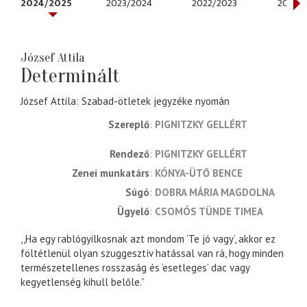
2024/2025
2023/2024
2022/2023
2020/
József Attila
Determinált
József Attila: Szabad-ötletek jegyzéke nyomán
Szereplő
PIGNITZKY GELLÉRT
rendező
PIGNITZKY GELLÉRT
zenei munkatárs
KÓNYA-ÜTŐ BENCE
súgó
DOBRA MÁRIA MAGDOLNA
ügyelő
CSOMÓS TÜNDE TIMEA
,,Ha egy rablógyilkosnak azt mondom ‘Te jó vagy’, akkor ez
föltétlenül olyan szuggesztív hatással van rá, hogy minden
természetellenes rosszaság és ‘esetleges’ dac vagy
kegyetlenség kihull belőle.”