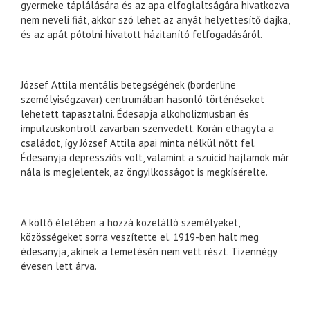
gyermeke táplálására és az apa elfoglaltságára hivatkozva
nem neveli fiát, akkor szó lehet az anyát helyettesítő dajka,
és az apát pótolni hivatott házitanító felfogadásáról.
József Attila mentális betegségének (borderline
személyiségzavar) centrumában hasonló történéseket
lehetett tapasztalni. Édesapja alkoholizmusban és
impulzuskontroll zavarban szenvedett. Korán elhagyta a
családot, így József Attila apai minta nélkül nőtt fel.
Édesanyja depressziós volt, valamint a szuicid hajlamok már
nála is megjelentek, az öngyilkosságot is megkísérelte.
A költő életében a hozzá közelálló személyeket,
közösségeket sorra veszítette el. 1919-ben halt meg
édesanyja, akinek a temetésén nem vett részt. Tizennégy
évesen lett árva.