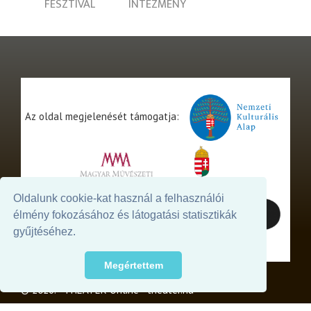
FESZTIVÁL
INTÉZMÉNY
Az oldal megjelenését támogatja:
Oldalunk cookie-kat használ a felhasználói
élmény fokozásához és látogatási statisztikák
gyűjtéséhez.
Megértettem
© 2026. - THEATER Online -
theater.hu