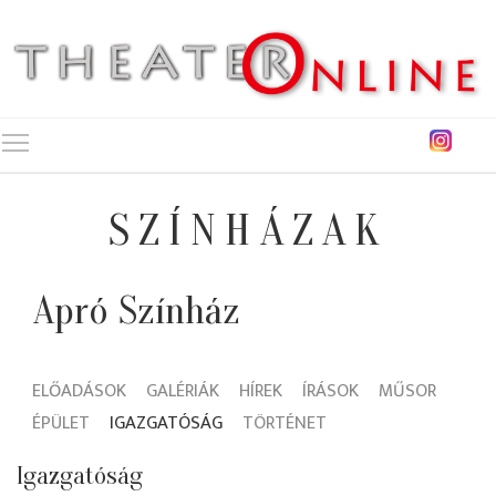
Toggle main menu visibility
SZÍNHÁZAK
Apró Színház
ELŐADÁSOK
GALÉRIÁK
HÍREK
ÍRÁSOK
MŰSOR
ÉPÜLET
IGAZGATÓSÁG
TÖRTÉNET
Igazgatóság