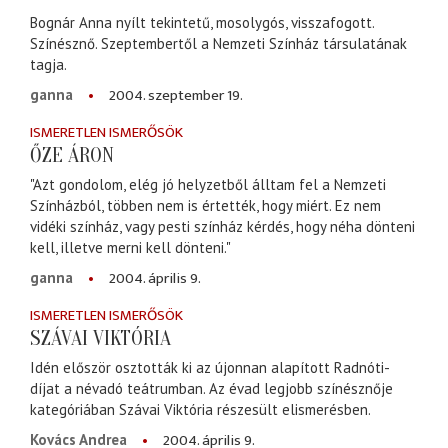
Bognár Anna nyílt tekintetű, mosolygós, visszafogott.
Színésznő. Szeptembertől a Nemzeti Színház társulatának
tagja.
2004. szeptember 19.
ganna
ISMERETLEN ISMERŐSÖK
ŐZE ÁRON
"Azt gondolom, elég jó helyzetből álltam fel a Nemzeti
Színházból, többen nem is értették, hogy miért. Ez nem
vidéki színház, vagy pesti színház kérdés, hogy néha dönteni
kell, illetve merni kell dönteni."
2004. április 9.
ganna
ISMERETLEN ISMERŐSÖK
SZÁVAI VIKTÓRIA
Idén először osztották ki az újonnan alapított Radnóti-
díjat a névadó teátrumban. Az évad legjobb színésznője
kategóriában Szávai Viktória részesült elismerésben.
2004. április 9.
Kovács Andrea