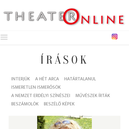
Toggle main menu visibility
ÍRÁSOK
INTERJÚK
A HÉT ARCA
HATÁRTALANUL
ISMERETLEN ISMERŐSÖK
A NEMZET ERDÉLYI SZÍNÉSZEI
MŰVÉSZEK ÍRTÁK
BESZÁMOLÓK
BESZÉLŐ KÉPEK