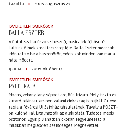
2006. augusztus 29.
tazolta
ISMERETLEN ISMERŐSÖK
BALLA ESZTER
A fiatal, szabadúszó színésznő, musicalek főhőse, és
kultusz-filmek karakterszereplője. Balla Eszter mégcsak
idén töltte be a huszonötöt, mégis sok minden van már a
háta mögött.
2005. október 17.
ganna
ISMERETLEN ISMERŐSÖK
PÁLFI KATA
Magas, vékony lány, sápadt arc, fiús frizura. Mély, tiszta és
kutató tekintet, amiben valami cinkosság is bujkál. Öt éve
tagja a fővárosi Új Színház társulatának. Tavaly a POSZT–
on különdíjjal jutalmazták az alakítását. Tudatos, mégis
ösztönös. Egyik pillanatban okosan fegyelmezett, a
másikban meglepően szélsőséges. Megnevettet.