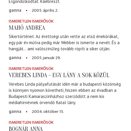
Elgondolkodtat. Ráébreszt.
2005. április 2.
ganna
ISMERETLEN ISMERŐSÖK
MAHÓ ANDREA
Sikertörténet. Az érettségi után vette az első énekórákat,
egy pár év múlva pedig már Webber is ismerte a nevét. És a
hangját... ami valószínűleg tovább röpíti a siker útján.
2005. január 29.
ganna
ISMERETLEN ISMERŐSÖK
VEREBES LINDA - EGY LÁNY A SOK KÖZÜL
Verebes Linda pályafutását idén már a budapesti közönség
is könnyen nyomon követheti, hiszen ebben az évadban a
Budapesti Kamaraszínházhoz szerződött a nem kis
médiahírnévnek örvendő fiatal lány.
2004. október 15.
ganna
ISMERETLEN ISMERŐSÖK
BOGNÁR ANNA