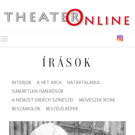
Toggle main menu visibility
ÍRÁSOK
INTERJÚK
A HÉT ARCA
HATÁRTALANUL
ISMERETLEN ISMERŐSÖK
A NEMZET ERDÉLYI SZÍNÉSZEI
MŰVÉSZEK ÍRTÁK
BESZÁMOLÓK
BESZÉLŐ KÉPEK