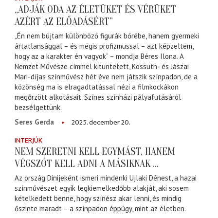
„ADJÁK ODA AZ ÉLETÜKET ÉS VÉRÜKET
AZÉRT AZ ELŐADÁSÉRT”
„Én nem bújtam különböző figurák bőrébe, hanem gyermeki
ártatlansággal – és mégis profizmussal – azt képzeltem,
hogy az a karakter én vagyok” – mondja Béres Ilona. A
Nemzet Művésze címmel kitüntetett, Kossuth- és Jászai
Mari-díjas színművész hét éve nem játszik színpadon, de a
közönség ma is elragadtatással nézi a filmkockákon
megőrzött alkotásait. Színes színházi pályafutásáról
bezsélgettünk.
2025. december 20.
Seres Gerda
INTERJÚK
NEM SZERETNI KELL EGYMÁST, HANEM
VÉGSZÓT KELL ADNI A MÁSIKNAK ...
Az ország Dinijeként ismeri mindenki Ujlaki Dénest, a hazai
színművészet egyik legkiemelkedőbb alakját, aki sosem
kételkedett benne, hogy színész akar lenni, és mindig
őszinte maradt – a színpadon éppúgy, mint az életben.