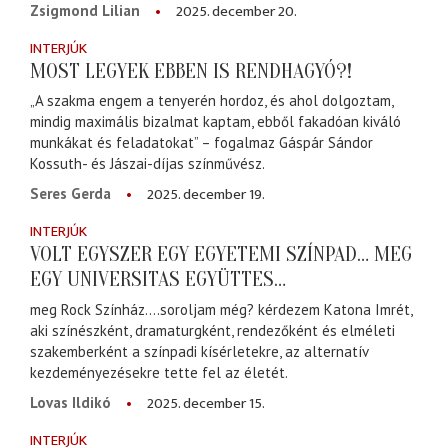
2025. december 20.
Zsigmond Lilian
INTERJÚK
MOST LEGYEK EBBEN IS RENDHAGYÓ?!
„A szakma engem a tenyerén hordoz, és ahol dolgoztam,
mindig maximális bizalmat kaptam, ebből fakadóan kiváló
munkákat és feladatokat” – fogalmaz Gáspár Sándor
Kossuth- és Jászai-díjas színművész.
2025. december 19.
Seres Gerda
INTERJÚK
VOLT EGYSZER EGY EGYETEMI SZÍNPAD… MEG
EGY UNIVERSITAS EGYÜTTES…
meg Rock Színház….soroljam még? kérdezem Katona Imrét,
aki színészként, dramaturgként, rendezőként és elméleti
szakemberként a színpadi kísérletekre, az alternatív
kezdeményezésekre tette fel az életét.
2025. december 15.
Lovas Ildikó
INTERJÚK