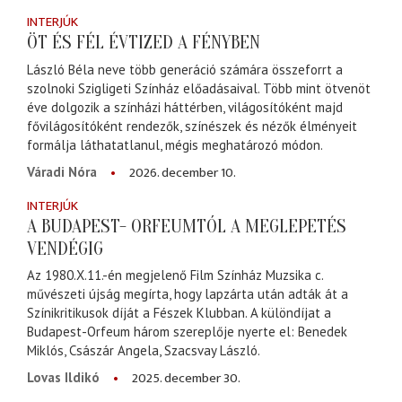
INTERJÚK
ÖT ÉS FÉL ÉVTIZED A FÉNYBEN
László Béla neve több generáció számára összeforrt a
szolnoki Szigligeti Színház előadásaival. Több mint ötvenöt
éve dolgozik a színházi háttérben, világosítóként majd
fővilágosítóként rendezők, színészek és nézők élményeit
formálja láthatatlanul, mégis meghatározó módon.
2026. december 10.
Váradi Nóra
INTERJÚK
A BUDAPEST- ORFEUMTÓL A MEGLEPETÉS
VENDÉGIG
Az 1980.X.11.-én megjelenő Film Színház Muzsika c.
művészeti újság megírta, hogy lapzárta után adták át a
Színikritikusok díját a Fészek Klubban. A különdíjat a
Budapest-Orfeum három szereplője nyerte el: Benedek
Miklós, Császár Angela, Szacsvay László.
2025. december 30.
Lovas Ildikó