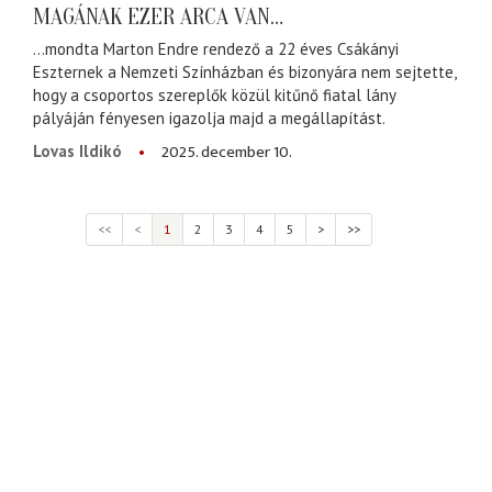
MAGÁNAK EZER ARCA VAN…
…mondta Marton Endre rendező a 22 éves Csákányi
Eszternek a Nemzeti Színházban és bizonyára nem sejtette,
hogy a csoportos szereplők közül kitűnő fiatal lány
pályáján fényesen igazolja majd a megállapítást.
2025. december 10.
Lovas Ildikó
<<
<
1
2
3
4
5
>
>>