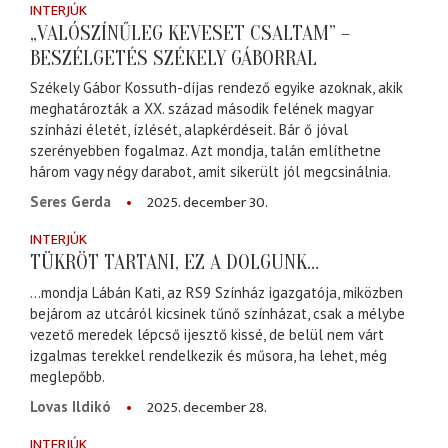
INTERJÚK
„VALÓSZÍNŰLEG KEVESET CSALTAM” –
BESZÉLGETÉS SZÉKELY GÁBORRAL
Székely Gábor Kossuth-díjas rendező egyike azoknak, akik
meghatározták a XX. század második felének magyar
színházi életét, ízlését, alapkérdéseit. Bár ő jóval
szerényebben fogalmaz. Azt mondja, talán említhetne
három vagy négy darabot, amit sikerült jól megcsinálnia.
2025. december 30.
Seres Gerda
INTERJÚK
TÜKRÖT TARTANI, EZ A DOLGUNK…
...mondja Lábán Kati, az RS9 Színház igazgatója, miközben
bejárom az utcáról kicsinek tűnő színházat, csak a mélybe
vezető meredek lépcső ijesztő kissé, de belül nem várt
izgalmas terekkel rendelkezik és műsora, ha lehet, még
meglepőbb.
2025. december 28.
Lovas Ildikó
INTERJÚK