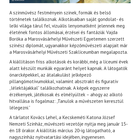
A színművész festményein színek, formák és belső
történetek találkoznak. Alkotásaiban saját gondolat- és
lelki világa tárul fel, vizuális lenyomatként jelennek meg
életének fontos állomásai, érzései és fantáziái. Vajda
Boróka a Marosvásárhelyi Művészeti Egyetemen szerzett
színész diplomát, ugyanakkor képzőművészeti alapjait már
a Marosvásárhelyi Művészeti Szaklíceumban megalapozta.
A kiállításon friss alkotások és korábbi, még a líceumi évek
alatt készült munkák egyaránt helyet kapnak. A látogatók
önarcképekkel, az átalakulást jelképező
pillangómotívumokkal, valamint absztrakt és figuratív
„lélektájakkal” találkozhatnak. A képek egyszerre
érzékenyek, játékosak és elmélyültek – ahogy az alkotó
hitvallása is fogalmaz: „Tanulok a művészeten keresztül
lélegezni.”
A tárlatot Kovács Lehel, a Kecskeméti Katona József
Nemzeti Színház, művészeti vezetője nyitja meg január 15-
én 18 órakor. A kiállítás március 20-ig látogatható, a
nagyszínház nyitvatartási idejében, ingyenesen.