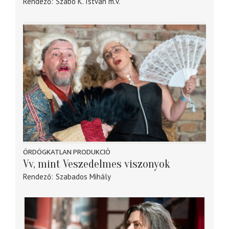
Rendező
Szabó K. István
m.v.
ÖRDÖGKATLAN PRODUKCIÓ
Vv, mint Veszedelmes viszonyok
Rendező
Szabados Mihály