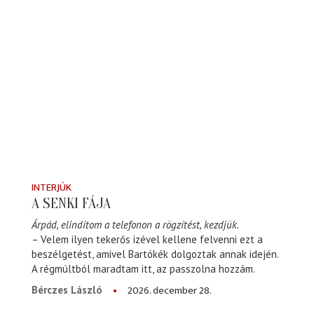
INTERJÚK
A SENKI FÁJA
Árpád, elindítom a telefonon a rögzítést, kezdjük.
– Velem ilyen tekerős izével kellene felvenni ezt a
beszélgetést, amivel Bartókék dolgoztak annak idején.
A régmúltból maradtam itt, az passzolna hozzám.
2026. december 28.
Bérczes László