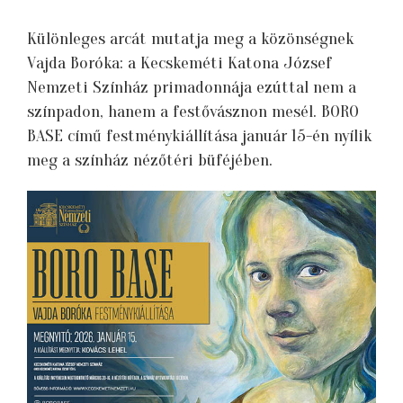
Különleges arcát mutatja meg a közönségnek
Vajda Boróka: a Kecskeméti Katona József
Nemzeti Színház primadonnája ezúttal nem a
színpadon, hanem a festővásznon mesél. BORO
BASE című festménykiállítása január 15-én nyílik
meg a színház nézőtéri büféjében.