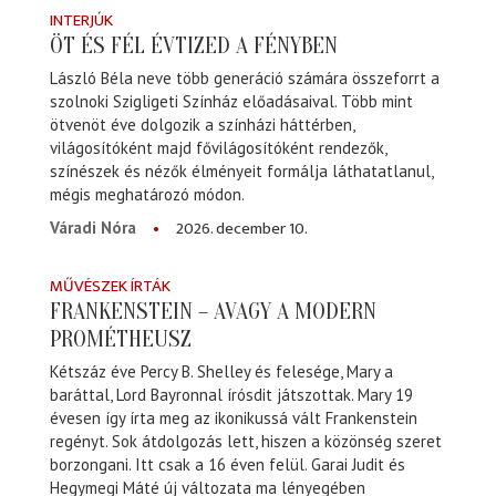
INTERJÚK
ÖT ÉS FÉL ÉVTIZED A FÉNYBEN
László Béla neve több generáció számára összeforrt a
szolnoki Szigligeti Színház előadásaival. Több mint
ötvenöt éve dolgozik a színházi háttérben,
világosítóként majd fővilágosítóként rendezők,
színészek és nézők élményeit formálja láthatatlanul,
mégis meghatározó módon.
2026. december 10.
Váradi Nóra
MŰVÉSZEK ÍRTÁK
FRANKENSTEIN – AVAGY A MODERN
PROMÉTHEUSZ
Kétszáz éve Percy B. Shelley és felesége, Mary a
baráttal, Lord Bayronnal írósdit játszottak. Mary 19
évesen így írta meg az ikonikussá vált Frankenstein
regényt. Sok átdolgozás lett, hiszen a közönség szeret
borzongani. Itt csak a 16 éven felül. Garai Judit és
Hegymegi Máté új változata ma lényegében