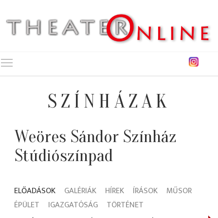
Toggle main menu visibility
SZÍNHÁZAK
Weöres Sándor Színház
Stúdiószínpad
ELŐADÁSOK
GALÉRIÁK
HÍREK
ÍRÁSOK
MŰSOR
ÉPÜLET
IGAZGATÓSÁG
TÖRTÉNET