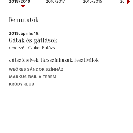
2018/2019
2016/2017
2015/2016
2011/2
Bemutatók
2019. április 16.
Gátak és gátlások
rendező
Czukor Balázs
Játszóhelyek, társszínházak, fesztiválok
WEÖRES SÁNDOR SZÍNHÁZ
MÁRKUS EMÍLIA TEREM
KRÚDY KLUB