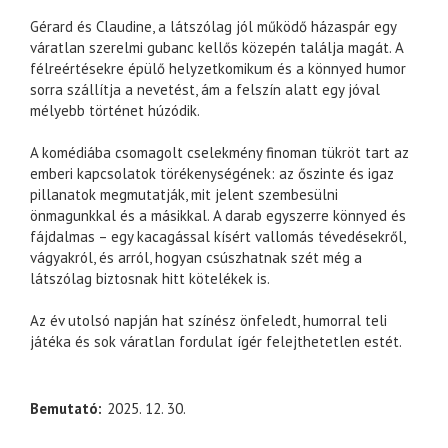
Gérard és Claudine, a látszólag jól működő házaspár egy
váratlan szerelmi gubanc kellős közepén találja magát. A
félreértésekre épülő helyzetkomikum és a könnyed humor
sorra szállítja a nevetést, ám a felszín alatt egy jóval
mélyebb történet húzódik.
A komédiába csomagolt cselekmény finoman tükröt tart az
emberi kapcsolatok törékenységének: az őszinte és igaz
pillanatok megmutatják, mit jelent szembesülni
önmagunkkal és a másikkal. A darab egyszerre könnyed és
fájdalmas – egy kacagással kísért vallomás tévedésekről,
vágyakról, és arról, hogyan csúszhatnak szét még a
látszólag biztosnak hitt kötelékek is.
Az év utolsó napján hat színész önfeledt, humorral teli
játéka és sok váratlan fordulat ígér felejthetetlen estét.
Bemutató
2025. 12. 30.