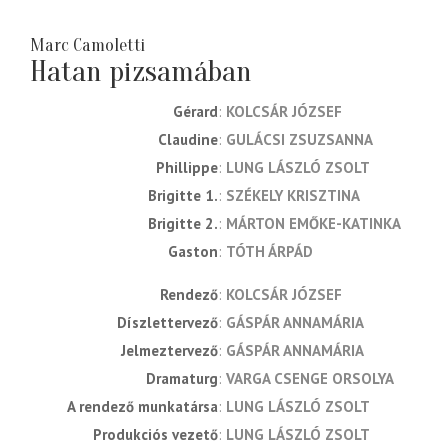
Marc Camoletti
Hatan pizsamában
Gérard
KOLCSÁR JÓZSEF
Claudine
GULÁCSI ZSUZSANNA
Phillippe
LUNG LÁSZLÓ ZSOLT
Brigitte 1.
SZÉKELY KRISZTINA
Brigitte 2.
MÁRTON EMŐKE-KATINKA
Gaston
TÓTH ÁRPÁD
rendező
KOLCSÁR JÓZSEF
díszlettervező
GÁSPÁR ANNAMÁRIA
jelmeztervező
GÁSPÁR ANNAMÁRIA
dramaturg
VARGA CSENGE ORSOLYA
a rendező munkatársa
LUNG LÁSZLÓ ZSOLT
produkciós vezető
LUNG LÁSZLÓ ZSOLT