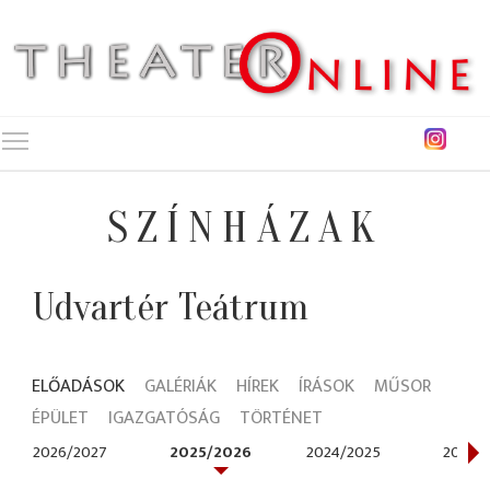
Toggle main menu visibility
SZÍNHÁZAK
Udvartér Teátrum
ELŐADÁSOK
GALÉRIÁK
HÍREK
ÍRÁSOK
MŰSOR
ÉPÜLET
IGAZGATÓSÁG
TÖRTÉNET
2026/2027
2025/2026
2024/2025
2023/