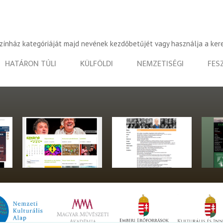
színház kategóriáját majd nevének kezdőbetűjét vagy használja a ker
HATÁRON TÚLI
KÜLFÖLDI
NEMZETISÉGI
FES