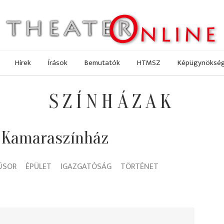
Hírek
Írások
Bemutatók
HTMSZ
Képügynöksé
SZÍNHÁZAK
 Kamaraszínház
ŰSOR
ÉPÜLET
IGAZGATÓSÁG
TÖRTÉNET