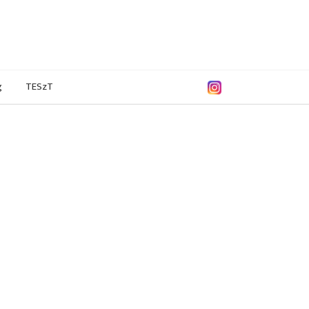
g
TESzT