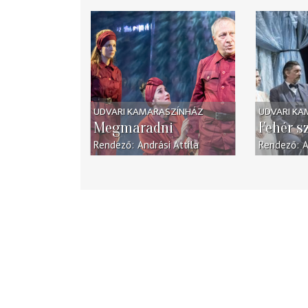
UDVARI KAMARASZÍNHÁZ
UDVARI K
Megmaradni
Fehér s
Rendező
Andrási Attila
Rendező
A