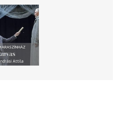
AMARASZÍNHÁZ
zarvas
ndrási Attila