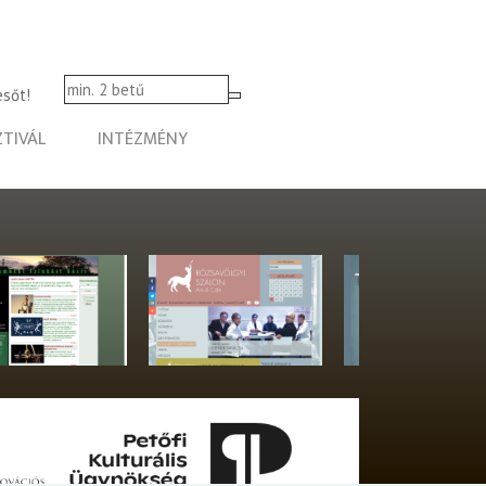
esőt!
ZTIVÁL
INTÉZMÉNY