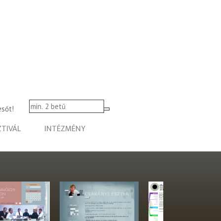
esőt!
ZTIVÁL
INTÉZMÉNY