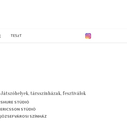
g
TESzT
Játszóhelyek, társszínházak, fesztiválok
SHURE STÚDIÓ
5/2006
2004/2005
2003/2004
2002/2003
ERICSSON STÚDIÓ
JÓZSEFVÁROSI SZÍNHÁZ