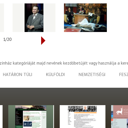
1/20
színház kategóriáját majd nevének kezdőbetűjét vagy használja a ker
HATÁRON TÚLI
KÜLFÖLDI
NEMZETISÉGI
FES