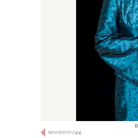
D
bktiv100511-2.jpg