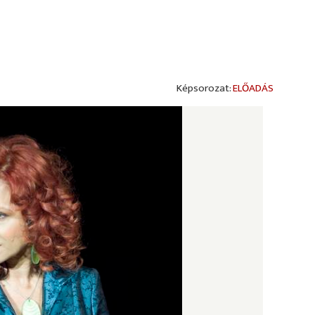
ELŐADÁS