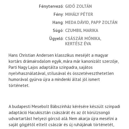
fénytervező
GIDÓ ZOLTÁN
fény
MIHÁLY PÉTER
hang
MEDA DÁVID
PAPP ZOLTÁN
súgó
CZUMBIL MARIKA
ügyelő
CSÁSZÁR MÓNIKA
KERTÉSZ ÉVA
Hans Christian Andersen klasszikus meséjét a magyar
kortárs drámairodalom egyik, mára már kanonizált szerzője,
Parti Nagy Lajos adaptálta színpadra, sajátos
nyelvhasználatával, stílusával és összetéveszthetetlen
humorával gyúrva újra a mindenki által jól ismert
történetet.
A budapesti Mesebolt Bábszínház kérésére készült színpadi
adaptáció Hacukisztán császárát és az őt körülzsongó
udvartartást helyezi górcső alá. Nem akarja újra mesélni a
saját gőgjétől eltelt császár és új ruhájának történetét,