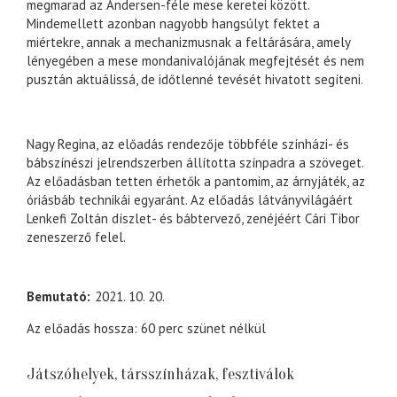
megmarad az Andersen-féle mese keretei között.
Mindemellett azonban nagyobb hangsúlyt fektet a
miértekre, annak a mechanizmusnak a feltárására, amely
lényegében a mese mondanivalójának megfejtését és nem
pusztán aktuálissá, de időtlenné tevését hivatott segíteni.
Nagy Regina, az előadás rendezője többféle színházi- és
bábszínészi jelrendszerben állította színpadra a szöveget.
Az előadásban tetten érhetők a pantomim, az árnyjáték, az
óriásbáb technikái egyaránt. Az előadás látványvilágáért
Lenkefi Zoltán díszlet- és bábtervező, zenéjéért Cári Tibor
zeneszerző felel.
Bemutató
2021. 10. 20.
Az előadás hossza: 60 perc szünet nélkül
Játszóhelyek, társszínházak, fesztiválok