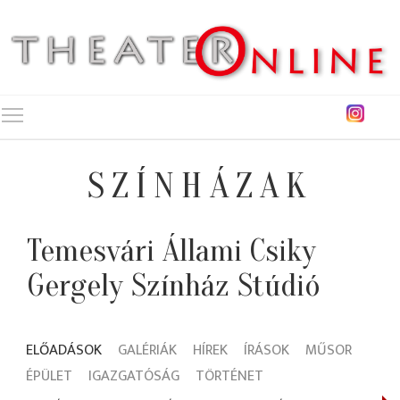
Toggle main menu visibility
SZÍNHÁZAK
Temesvári Állami Csiky
Gergely Színház Stúdió
ELŐADÁSOK
GALÉRIÁK
HÍREK
ÍRÁSOK
MŰSOR
ÉPÜLET
IGAZGATÓSÁG
TÖRTÉNET