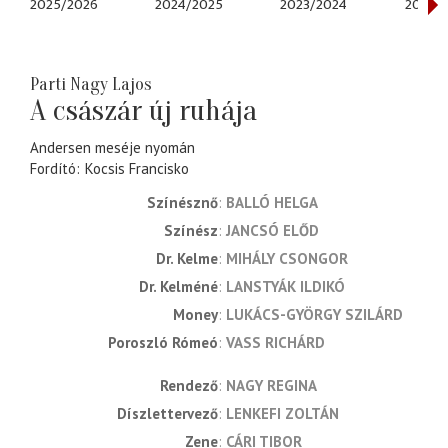
2025/2026
2024/2025
2023/2024
2022/
Parti Nagy Lajos
A császár új ruhája
Andersen meséje nyomán
Fordító
Kocsis Francisko
Színésznő
BALLÓ HELGA
Színész
JANCSÓ ELŐD
Dr. Kelme
MIHÁLY CSONGOR
Dr. Kelméné
LANSTYÁK ILDIKÓ
Money
LUKÁCS-GYÖRGY SZILÁRD
Poroszló Rómeó
VASS RICHÁRD
rendező
NAGY REGINA
díszlettervező
LENKEFI ZOLTÁN
zene
CÁRI TIBOR