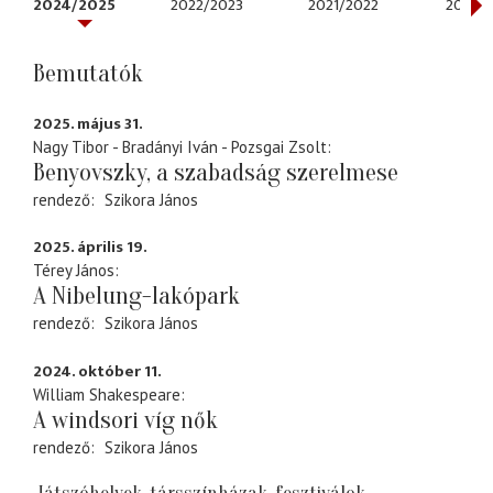
2024/2025
2022/2023
2021/2022
2020/
Bemutatók
2025. május 31.
Nagy Tibor - Bradányi Iván - Pozsgai Zsolt
Benyovszky, a szabadság szerelmese
rendező
Szikora János
2025. április 19.
Térey János
A Nibelung-lakópark
rendező
Szikora János
2024. október 11.
William Shakespeare
A windsori víg nők
rendező
Szikora János