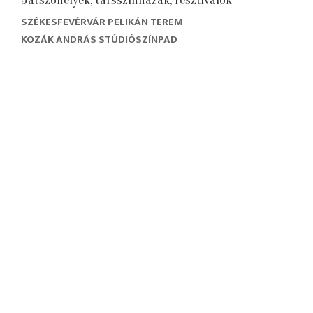
Játszóhelyek, társszínházak, fesztiválok
SZÉKESFEVÉRVÁR PELIKÁN TEREM
KOZÁK ANDRÁS STÚDIÓSZÍNPAD