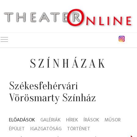
Toggle main menu visibility
SZÍNHÁZAK
Székesfehérvári
Vörösmarty Színház
ELŐADÁSOK
GALÉRIÁK
HÍREK
ÍRÁSOK
MŰSOR
ÉPÜLET
IGAZGATÓSÁG
TÖRTÉNET